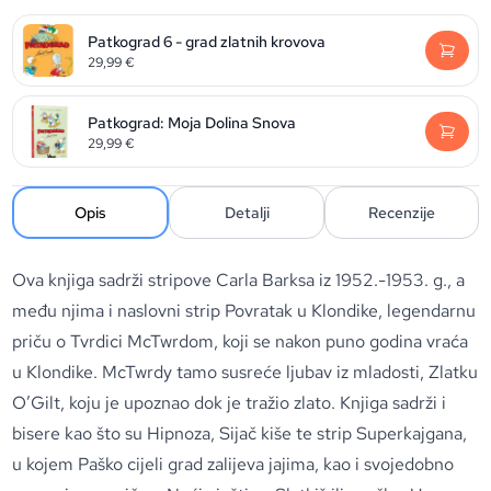
Patkograd 6 - grad zlatnih krovova
29,99
€
Patkograd: Moja Dolina Snova
29,99
€
Opis
Detalji
Recenzije
Ova knjiga sadrži stripove Carla Barksa iz 1952.-1953. g., a
među njima i naslovni strip Povratak u Klondike, legendarnu
priču o Tvrdici McTwrdom, koji se nakon puno godina vraća
u Klondike. McTwrdy tamo susreće ljubav iz mladosti, Zlatku
O’Gilt, koju je upoznao dok je tražio zlato. Knjiga sadrži i
bisere kao što su Hipnoza, Sijač kiše te strip Superkajgana,
u kojem Paško cijeli grad zalijeva jajima, kao i svojedobno