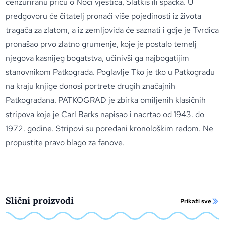
cenzuriranu priču o Noći vještica, Slatkiš ili spačka. U
predgovoru će čitatelj pronaći više pojedinosti iz života
tragača za zlatom, a iz zemljovida će saznati i gdje je Tvrdica
pronašao prvo zlatno grumenje, koje je postalo temelj
njegova kasnijeg bogatstva, učinivši ga najbogatijim
stanovnikom Patkograda. Poglavlje Tko je tko u Patkogradu
na kraju knjige donosi portrete drugih značajnih
Patkograđana. PATKOGRAD je zbirka omiljenih klasičnih
stripova koje je Carl Barks napisao i nacrtao od 1943. do
1972. godine. Stripovi su poredani kronološkim redom. Ne
propustite pravo blago za fanove.
Slični proizvodi
Prikaži sve