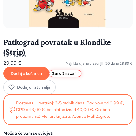
Patkograd povratak u Klondike
(Strip)
Carl Barks
29,99
€
Najniža cijena u zadnjih 30 dana
29,99
€
Dodaj u košaricu
Samo 3 na zalihi
Dodaj u listu želja
Dostava u Hrvatskoj: 3-5 radnih dana. Box Now od 0,99 €,
DPD od 3,00 €, besplatno iznad 40,00 €. Osobno
preuzimanje: Menart knjižara, Avenue Mall Zagreb.
Možda će vam se svidjeti