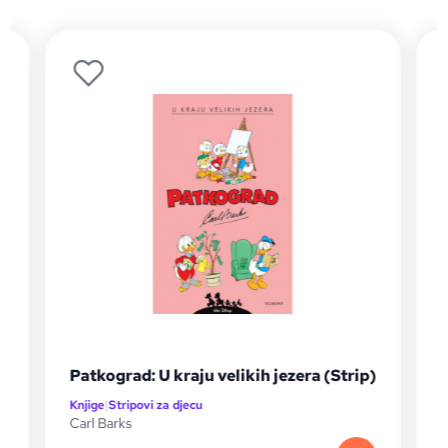
Patkograd: U kraju velikih jezera (Strip)
Knjige
|
Stripovi za djecu
K
Carl Barks
C