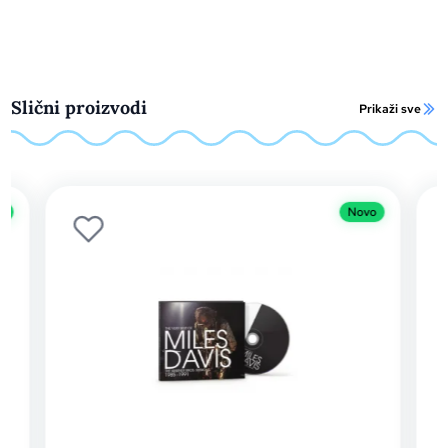
Slični proizvodi
Prikaži sve
o
Novo