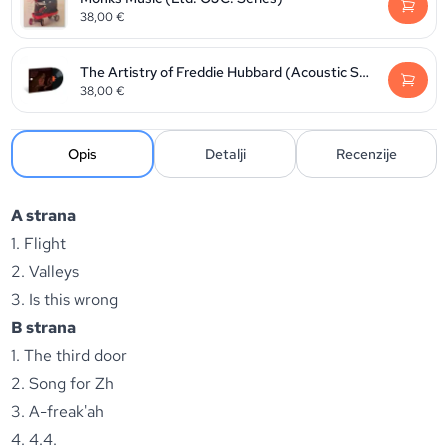
38,00
€
The Artistry of Freddie Hubbard (Acoustic Sounds)
38,00
€
Opis
Detalji
Recenzije
A strana
1. Flight
2. Valleys
3. Is this wrong
B strana
1. The third door
2. Song for Zh
3. A-freak'ah
4. 4.4.