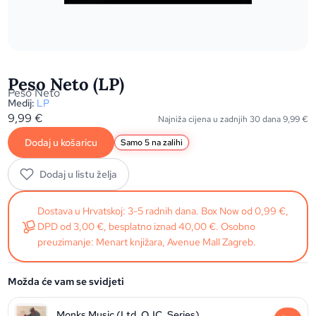
Peso Neto (LP)
Peso Neto
Medij:
LP
9,99
€
Najniža cijena u zadnjih 30 dana
9,99
€
Dodaj u košaricu
Samo 5 na zalihi
Dodaj u listu želja
Dostava u Hrvatskoj: 3-5 radnih dana. Box Now od 0,99 €,
DPD od 3,00 €, besplatno iznad 40,00 €. Osobno
preuzimanje: Menart knjižara, Avenue Mall Zagreb.
Možda će vam se svidjeti
Monks Music (Ltd. OJC. Series)