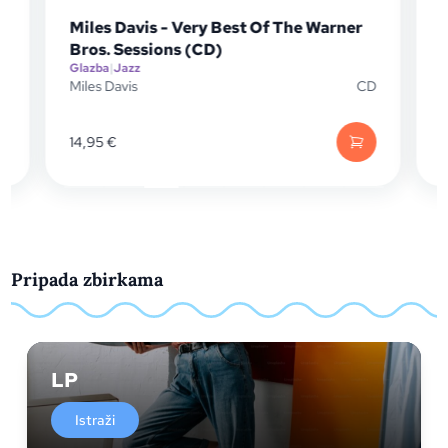
Miles Davis - Very Best Of The Warner
Bros. Sessions (CD)
Glazba
|
Jazz
D
Miles Davis
CD
G
M
14,95
€
Pripada zbirkama
LP
Istraži