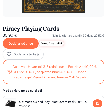
Piracy Playing Cards
36,90
€
Najniža cijena u zadnjih 30 dana
29,52
€
Dodaj u košaricu
Samo 2 na zalihi
Dodaj u listu želja
Dostava u Hrvatskoj: 3-5 radnih dana. Box Now od 0,99 €,
DPD od 3,00 €, besplatno iznad 40,00 €. Osobno
preuzimanje: Menart knjižara, Avenue Mall Zagreb.
Možda će vam se svidjeti
Ultimate Guard Play-Mat Oversized 61 x 61 cm - Black
20,00
€