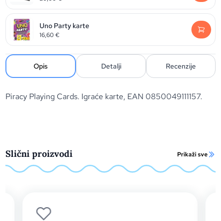
Uno Party karte
16,60
€
Opis
Detalji
Recenzije
Piracy Playing Cards. Igraće karte, EAN 0850049111157.
Slični proizvodi
Prikaži sve