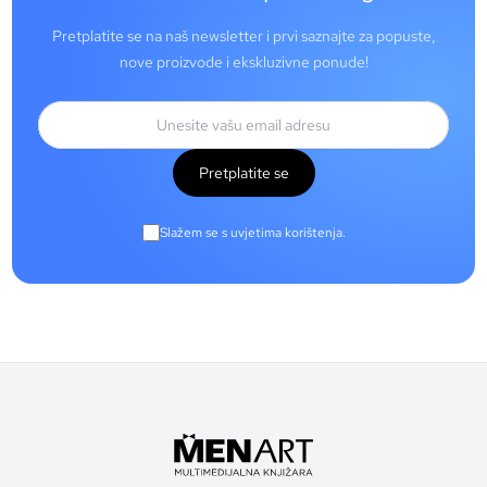
Pretplatite se na naš newsletter i prvi saznajte za popuste,
nove proizvode i ekskluzivne ponude!
Pretplatite se
Slažem se s uvjetima korištenja.