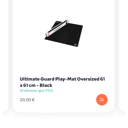
Ultimate Guard Play-Mat Oversized 61
x 61 cm - Black
Društvene igre
|
TCG
D
20,00
€
1