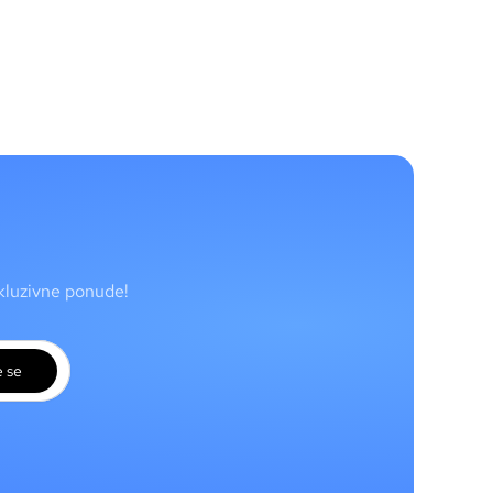
skluzivne ponude!
e se