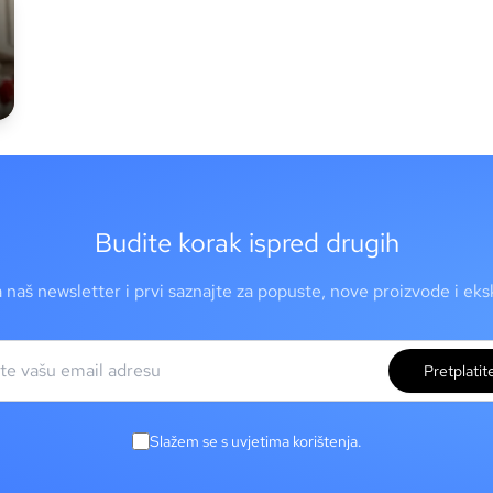
Budite korak ispred drugih
a naš newsletter i prvi saznajte za popuste, nove proizvode i ek
Pretplatit
Slažem se s uvjetima korištenja.