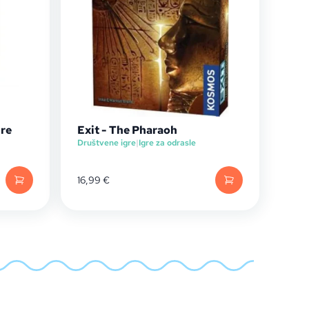
ure
Exit - The Pharaoh
Društvene igre
|
Igre za odrasle
16,99
€