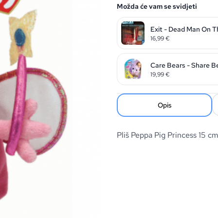
Možda će vam se svidjeti
Exit - Dead Man On T
16,99
€
Care Bears - Share B
19,99
€
Opis
Pliš Peppa Pig Princess 15 