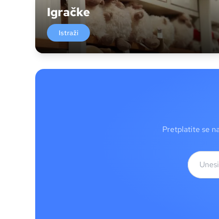
Igračke
Istraži
Pretplatite se n