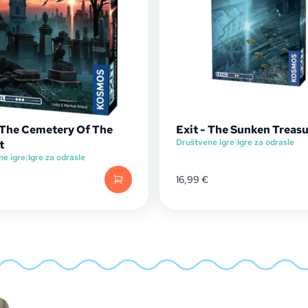
- The Cemetery Of The
Exit - The Sunken Treas
Društvene igre
|
Igre za odrasle
t
ne igre
|
Igre za odrasle
16,99
€