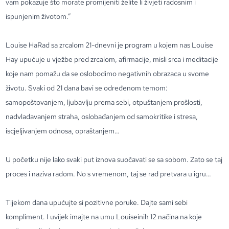
vam pokazuje što morate promijeniti želite li živjeti radosnim i
ispunjenim životom.”
Louise HaRad sa zrcalom 21-dnevni je program u kojem nas Louise
Hay upućuje u vježbe pred zrcalom, afirmacije, misli srca i meditacije
koje nam pomažu da se oslobodimo negativnih obrazaca u svome
životu. Svaki od 21 dana bavi se određenom temom:
samopoštovanjem, ljubavlju prema sebi, otpuštanjem prošlosti,
nadvladavanjem straha, oslobađanjem od samokritike i stresa,
iscjeljivanjem odnosa, opraštanjem…
U početku nije lako svaki put iznova suočavati se sa sobom. Zato se taj
proces i naziva radom. No s vremenom, taj se rad pretvara u igru…
Tijekom dana upućujte si pozitivne poruke. Dajte sami sebi
kompliment. I uvijek imajte na umu Louiseinih 12 načina na koje