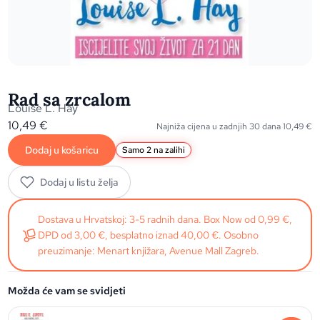
Rad sa zrcalom
Louise L. Hay
10,49
€
Najniža cijena u zadnjih 30 dana
10,49
€
Dodaj u košaricu
Samo 2 na zalihi
Dodaj u listu želja
Dostava u Hrvatskoj: 3-5 radnih dana. Box Now od 0,99 €,
DPD od 3,00 €, besplatno iznad 40,00 €. Osobno
preuzimanje: Menart knjižara, Avenue Mall Zagreb.
Možda će vam se svidjeti