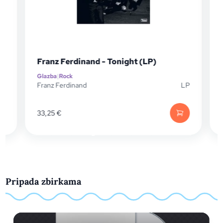
Franz Ferdinand - Tonight (LP)
Glazba
|
Rock
Franz Ferdinand
LP
D
33,25
€
Pripada zbirkama