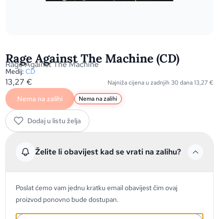
Rage Against The Machine (CD)
Rage Against The Machine
Medij:
CD
13,27
€
Najniža cijena u zadnjih 30 dana
13,27
€
Nema na zalihi
Nema na zalihi
Dodaj u listu želja
Želite li obavijest kad se vrati na zalihu?
Poslat ćemo vam jednu kratku email obavijest čim ovaj
proizvod ponovno bude dostupan.