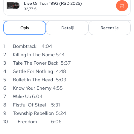
Live On Tour 1993 (RSD 2025)
32,77
€
Opis
Detalji
Recenzije
1
Bombtrack
4:04
2
Killing In The Name
5:14
3
Take The Power Back
5:37
4
Settle For Nothing
4:48
5
Bullet In The Head
5:09
6
Know Your Enemy 4:55
7
Wake Up
6:04
8
Fistful Of Steel
5:31
9
Township Rebellion
5:24
10
Freedom
6:06