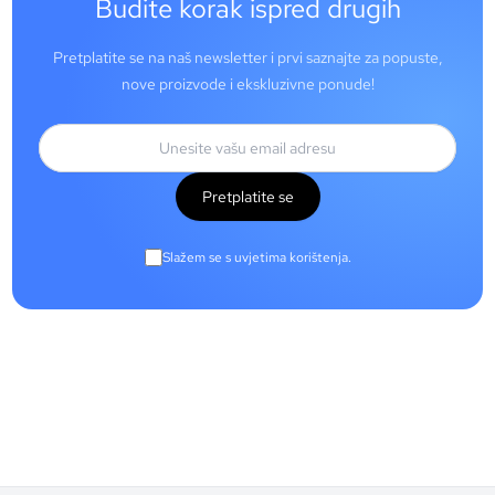
Budite korak ispred drugih
Pretplatite se na naš newsletter i prvi saznajte za popuste,
nove proizvode i ekskluzivne ponude!
Pretplatite se
Slažem se s uvjetima korištenja.