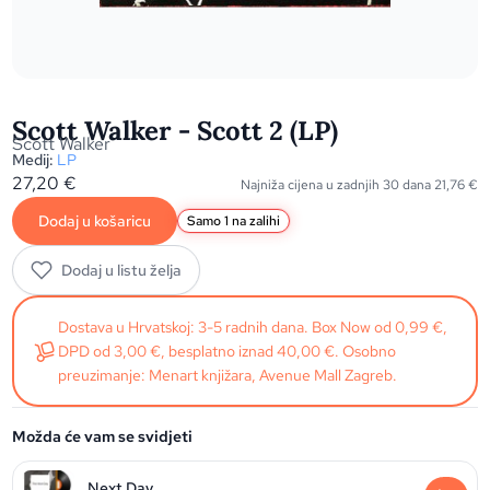
Scott Walker - Scott 2 (LP)
Scott Walker
Medij:
LP
27,20
€
Najniža cijena u zadnjih 30 dana
21,76
€
Dodaj u košaricu
Samo 1 na zalihi
Dodaj u listu želja
Dostava u Hrvatskoj: 3-5 radnih dana. Box Now od 0,99 €,
DPD od 3,00 €, besplatno iznad 40,00 €. Osobno
preuzimanje: Menart knjižara, Avenue Mall Zagreb.
Možda će vam se svidjeti
Next Day