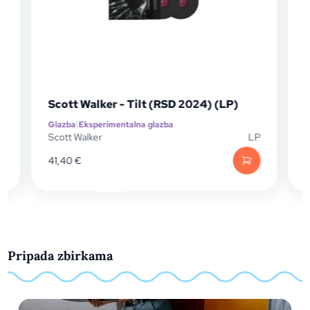
Scott Walker - Tilt (RSD 2024) (LP)
Glazba
|
Eksperimentalna glazba
G
Scott Walker
LP
F
41,40
€
Pripada zbirkama