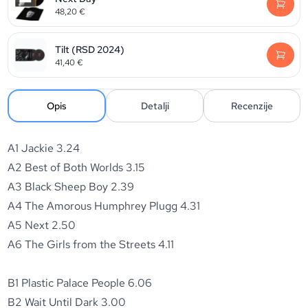
48,20
€
Tilt (RSD 2024)
41,40
€
Opis
Detalji
Recenzije
A1 Jackie 3.24
A2 Best of Both Worlds 3.15
A3 Black Sheep Boy 2.39
A4 The Amorous Humphrey Plugg 4.31
A5 Next 2.50
A6 The Girls from the Streets 4.11
B1 Plastic Palace People 6.06
B2 Wait Until Dark 3.00