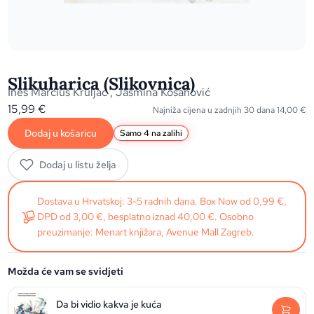
Slikuharica (Slikovnica)
Ines Marciuš Kruljac
,
Jasmina Kosanović
15,99
€
Najniža cijena u zadnjih 30 dana
14,00
€
Dodaj u košaricu
Samo 4 na zalihi
Dodaj u listu želja
Dostava u Hrvatskoj: 3-5 radnih dana. Box Now od 0,99 €,
DPD od 3,00 €, besplatno iznad 40,00 €. Osobno
preuzimanje: Menart knjižara, Avenue Mall Zagreb.
Možda će vam se svidjeti
Da bi vidio kakva je kuća