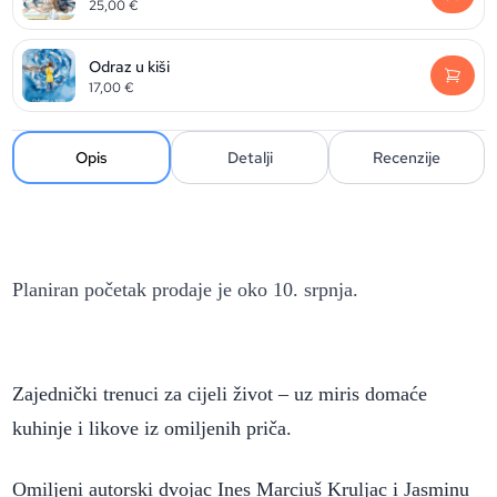
25,00
€
Odraz u kiši
17,00
€
Opis
Detalji
Recenzije
Planiran početak prodaje je oko 10. srpnja.
Zajednički trenuci za cijeli život – uz miris domaće
kuhinje i likove iz omiljenih priča.
Omiljeni autorski dvojac Ines Marciuš Kruljac i Jasminu