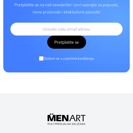
Pretplatite se na naš newsletter i prvi saznajte za popuste,
nove proizvode i ekskluzivne ponude!
Pretplatite se
Slažem se s uvjetima korištenja.