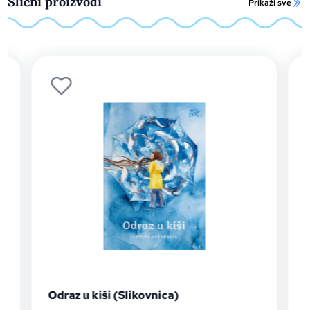
Slični proizvodi
Prikaži sve
Odraz u kiši (Slikovnica)