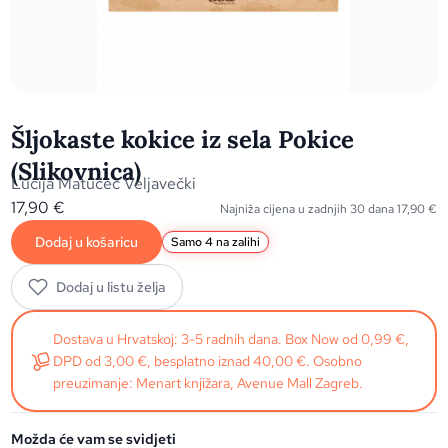
Šljokaste kokice iz sela Pokice
(Slikovnica)
Lucija Matučec Veljavečki
17,90
€
Najniža cijena u zadnjih 30 dana
17,90
€
Dodaj u košaricu
Samo 4 na zalihi
Dodaj u listu želja
Dostava u Hrvatskoj: 3-5 radnih dana. Box Now od 0,99 €,
DPD od 3,00 €, besplatno iznad 40,00 €. Osobno
preuzimanje: Menart knjižara, Avenue Mall Zagreb.
Možda će vam se svidjeti