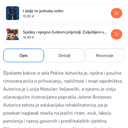
I dalje te jednako volim
19,90
€
Spidey i njegovi čudesni prijatelji: Zaljubljeni u priče
18,99
€
Opis
Detalji
Recenzije
Šljokaste kokice iz sela Pokice duhovita je, nježna i poučna
rimovana priča o prihvaćanju, različitosti i snazi zajedništva.
Autorica je Lucija Matučec Veljavečki, a njezinu je viziju
očaravajućim ilustracijama popratila Jelene Brezovec.
Autorica teksta je edukacijska rehabilitatorica, pa je
poseban naglasak stavila na jezični ritam, zvuk, lakoću
pamćenja i razvoj govornih i predčitalačkih vještina.