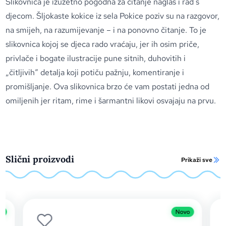
Slikovnica je izuzetno pogodna za čitanje naglas i rad s
djecom. Šljokaste kokice iz sela Pokice poziv su na razgovor,
na smijeh, na razumijevanje – i na ponovno čitanje. To je
slikovnica kojoj se djeca rado vraćaju, jer ih osim priče,
privlače i bogate ilustracije pune sitnih, duhovitih i
„čitljivih“ detalja koji potiču pažnju, komentiranje i
promišljanje. Ova slikovnica brzo će vam postati jedna od
omiljenih jer ritam, rime i šarmantni likovi osvajaju na prvu.
Slični proizvodi
Prikaži sve
o
Novo