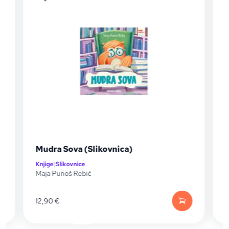
Mudra Sova (Slikovnica)
Knjige
|
Slikovnice
K
Maja Punoš Rebić
C
P
12,90
€
1