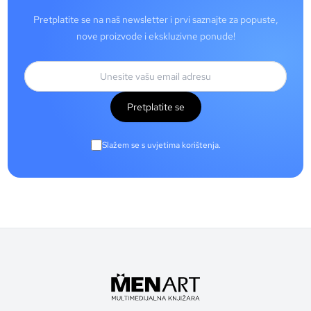
Pretplatite se na naš newsletter i prvi saznajte za popuste,
nove proizvode i ekskluzivne ponude!
Pretplatite se
Slažem se s uvjetima korištenja.