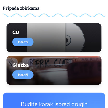
Pripada zbirkama
CD
Istraži
Glazba
Istraži
Budite korak ispred drugih