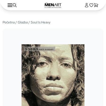
Početna
/
Glazba
/ Soul Is Heavy