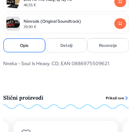
46,55
€
Nimrods (Original Soundtrack)
39,90
€
Opis
Detalji
Recenzije
Nneka - Soul Is Heavy. CD, EAN 0886975509621.
Slični proizvodi
Prikaži sve