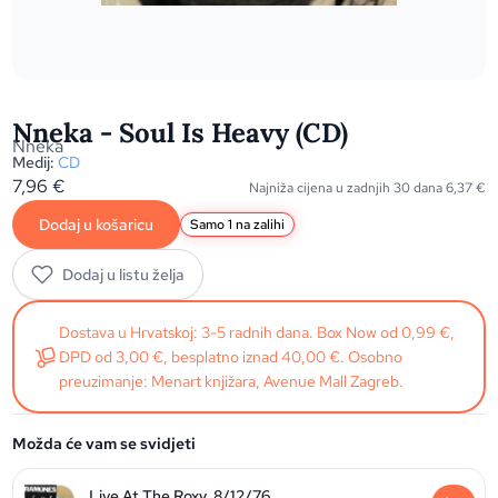
Nneka - Soul Is Heavy (CD)
Nneka
Medij:
CD
7,96
€
Najniža cijena u zadnjih 30 dana
6,37
€
Dodaj u košaricu
Samo 1 na zalihi
Dodaj u listu želja
Dostava u Hrvatskoj: 3-5 radnih dana. Box Now od 0,99 €,
DPD od 3,00 €, besplatno iznad 40,00 €. Osobno
preuzimanje: Menart knjižara, Avenue Mall Zagreb.
Možda će vam se svidjeti
Live At The Roxy, 8/12/76