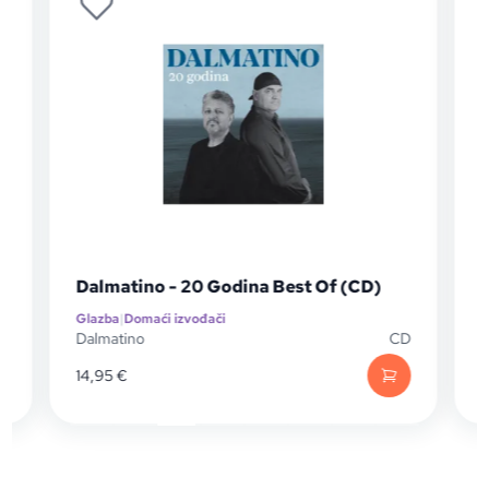
Dalmatino - 20 Godina Best Of (CD)
Glazba
|
Domaći izvođači
G
P
Dalmatino
CD
D
14,95
€
1