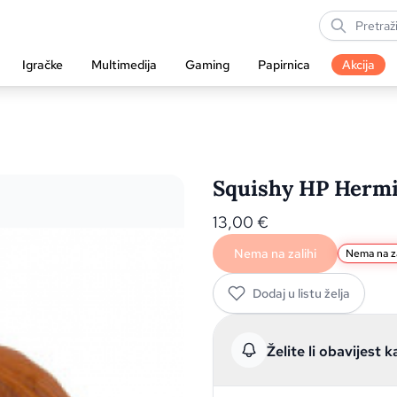
Igračke
Multimedija
Gaming
Papirnica
Akcija
Squishy HP Hermi
13,00
€
Nema na zalihi
Nema na za
Dodaj u listu želja
Želite li obavijest k