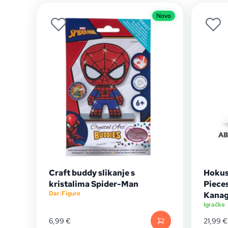
Novo
Craft buddy slikanje s
Hokus
kristalima Spider-Man
Piece
Dar
|
Figure
Kana
Igračke
6,99
€
21,99
€