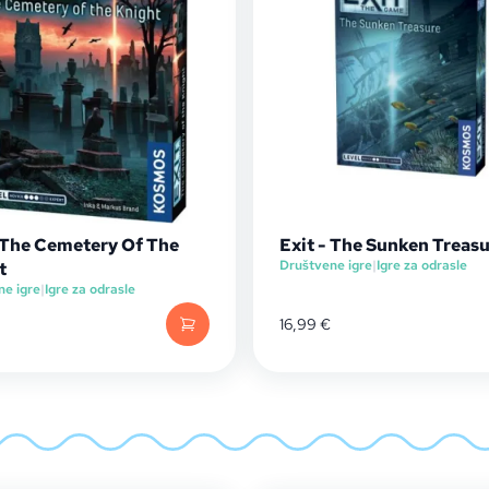
- The Cemetery Of The
Exit - The Sunken Treas
Društvene igre
|
Igre za odrasle
t
ne igre
|
Igre za odrasle
16,99
€