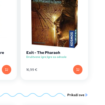
ure
Exit - The Pharaoh
Društvene igre
|
Igre za odrasle
16,99
€
Prikaži sve