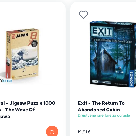
ai - Jigsaw Puzzle 1000
Exit - The Return To
s - The Wave Of
Abandoned Cabin
Društvene igre
|
Igre za odrasle
gawa
19,91
€