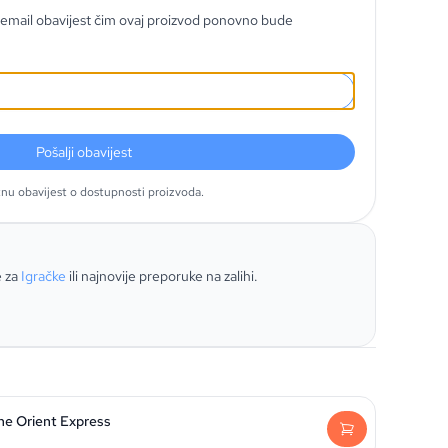
email obavijest čim ovaj proizvod ponovno bude
Pošalji obavijest
tnu obavijest o dostupnosti proizvoda.
e za
Igračke
ili najnovije preporuke na zalihi.
he Orient Express