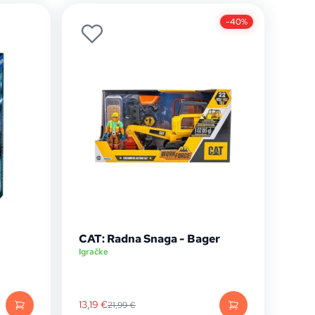
-40%
CAT: Radna Snaga - Bager
Igračke
13,19
€
21,99
€