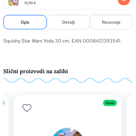
19,99
€
Opis
Detalji
Recenzije
Squishy Star Wars Yoda 30 cm. EAN 0008421393541.
Slični proizvodi na zalihi
o
Novo