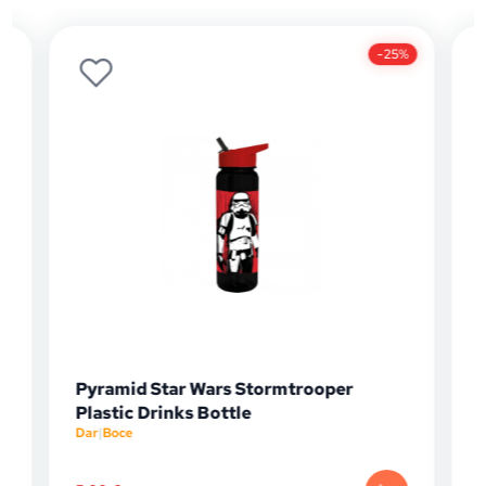
-25%
Pyramid Star Wars Stormtrooper
Plastic Drinks Bottle
Dar
|
Boce
P