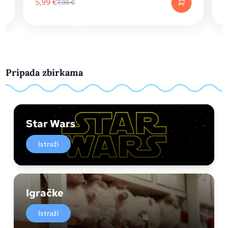
5,99
€
7,99
€
Pripada zbirkama
Star Wars
Istraži
Igračke
Istraži