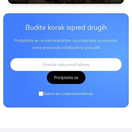
Budite korak ispred drugih
Pretplatite se na naš newsletter i prvi saznajte za popuste,
nove proizvode i ekskluzivne ponude!
Pretplatite se
Slažem se s uvjetima korištenja.