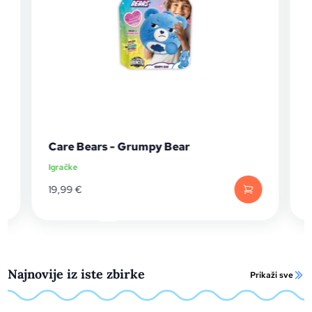
Care Bears - Grumpy Bear
Igračke
I
19,99
€
Najnovije iz iste zbirke
Prikaži sve