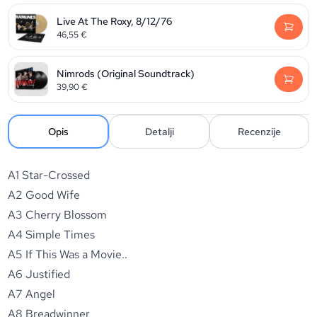
Live At The Roxy, 8/12/76
46,55
€
Nimrods (Original Soundtrack)
39,90
€
Opis
Detalji
Recenzije
A1 Star-Crossed
A2 Good Wife
A3 Cherry Blossom
A4 Simple Times
A5 If This Was a Movie..
A6 Justified
A7 Angel
A8 Breadwinner