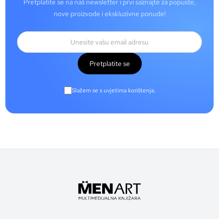
Pretplatite se na naš newsletter i prvi saznajte za popuste,
nove proizvode i ekskluzivne ponude!
Pretplatite se
Slažem se s uvjetima korištenja.