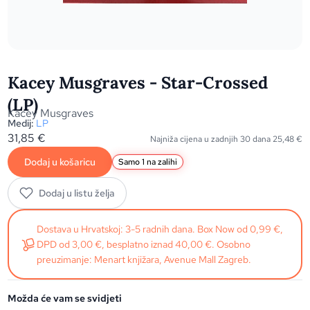
Kacey Musgraves - Star-Crossed
(LP)
Kacey Musgraves
Medij:
LP
31,85
€
Najniža cijena u zadnjih 30 dana
25,48
€
Dodaj u košaricu
Samo 1 na zalihi
Dodaj u listu želja
Dostava u Hrvatskoj: 3-5 radnih dana. Box Now od 0,99 €,
DPD od 3,00 €, besplatno iznad 40,00 €. Osobno
preuzimanje: Menart knjižara, Avenue Mall Zagreb.
Možda će vam se svidjeti