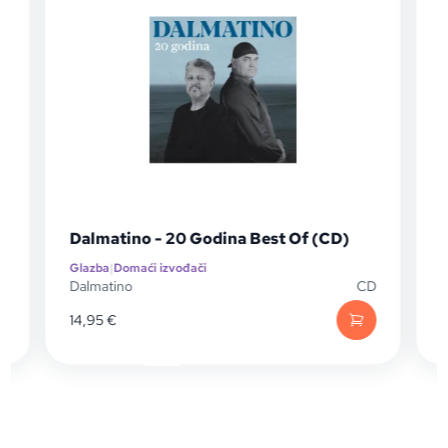
Dalmatino - 20 Godina Best Of (CD)
Glazba
|
Domaći izvođači
G
P
Dalmatino
CD
D
14,95
€
1