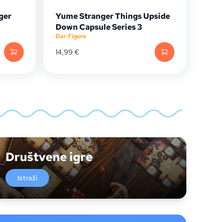
ger
Yume Stranger Things Upside
Down Capsule Series 3
Dar
|
Figure
14,99
€
Društvene igre
Istraži