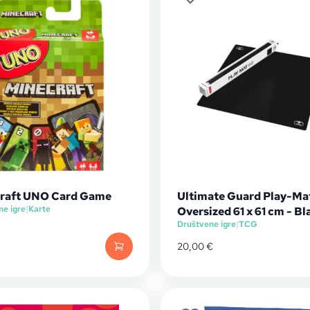
raft UNO Card Game
Ultimate Guard Play-Ma
ne igre
|
Karte
Oversized 61 x 61 cm - Bl
Društvene igre
|
TCG
20,00
€