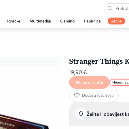
Igračke
Multimedija
Gaming
Papirnica
Akcija
Stranger Things K
19,90
€
Nema na zalihi
Nema na za
Dodaj u listu želja
Želite li obavijest k