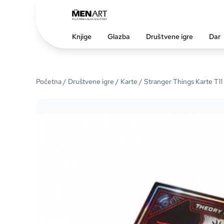
Knjige
Glazba
Društvene igre
Dar
Početna
/
Društvene igre
/
Karte
/ Stranger Things Karte T11