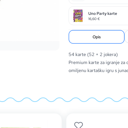
Uno Party karte
16,60
€
Opis
54 karte (52 + 2 jokera)
Premium karte za igranje za o
omiljenu kartašku igru ​​s jun