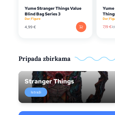
Yume Stranger Things Value
Yume 
Blind Bag Series 3
Thing
Dar
|
Figure
Dar
|
Fig
7,19
€
4,99
€
7,
Pripada zbirkama
Stranger Things
Istraži