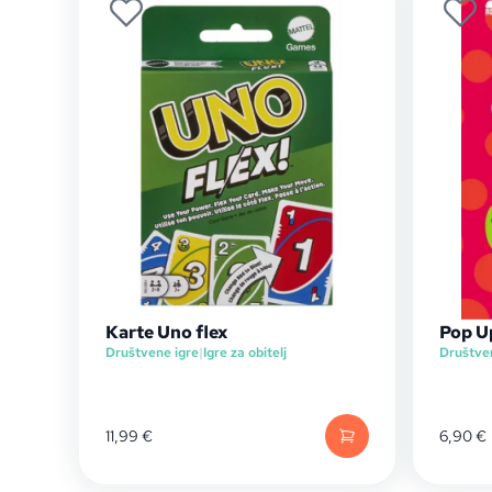
Karte Uno flex
Pop Up
Društvene igre
|
Igre za obitelj
Društve
11,99
€
6,90
€