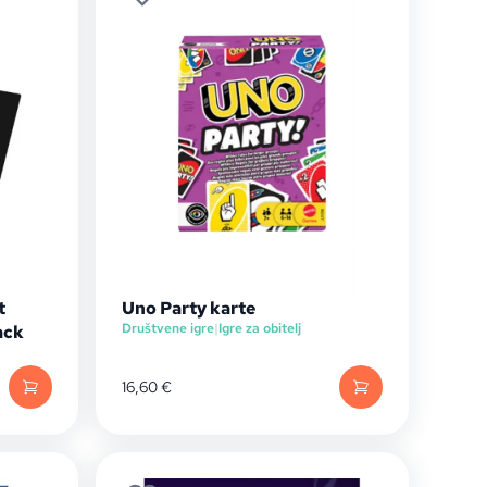
t
Uno Party karte
Društvene igre
|
Igre za obitelj
ack
16,60
€