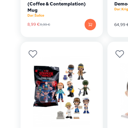
(Coffee & Contemplation)
Demog
Dar
|
Krig
Mug
Dar
|
Šalice
8,99
€
64,99
11,99
€