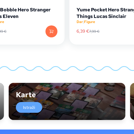
Bobble Hero Stranger
Yume Pocket Hero Stran
s Eleven
Things Lucas Sinclair
ure
Dar
|
Figure
6,39
€
99
€
7,99
€
Karte
Istraži