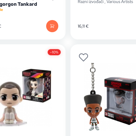
Razni izvođači
,
Various Artists
orgon Tankard
le
€
16,11
€
-10%