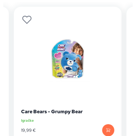
Care Bears - Grumpy Bear
Igračke
I
19,99
€