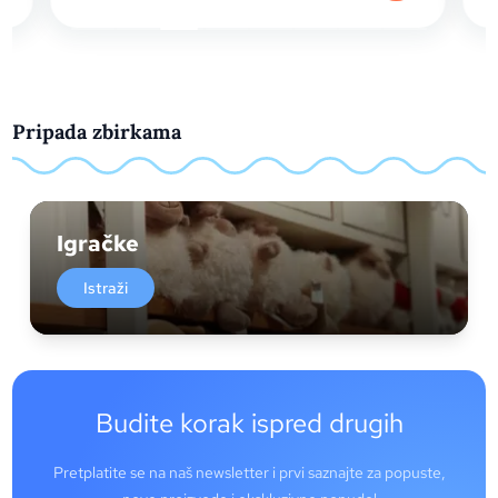
Pripada zbirkama
Igračke
Istraži
Budite korak ispred drugih
Pretplatite se na naš newsletter i prvi saznajte za popuste,