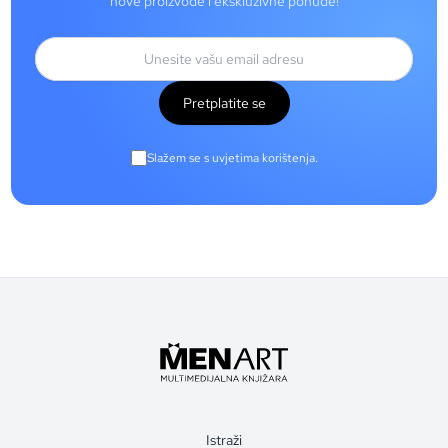
nove proizvode i ekskluzivne ponude!
Pretplatite se
Slažem se s uvjetima korištenja.
Istraži