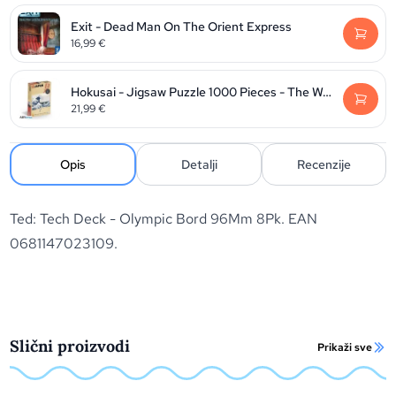
Exit - Dead Man On The Orient Express
16,99
€
Hokusai - Jigsaw Puzzle 1000 Pieces - The Wave Of Kanagawa
21,99
€
Opis
Detalji
Recenzije
Ted: Tech Deck - Olympic Bord 96Mm 8Pk. EAN
0681147023109.
Slični proizvodi
Prikaži sve