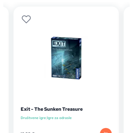
Exit - The Sunken Treasure
Društvene igre
|
Igre za odrasle
D