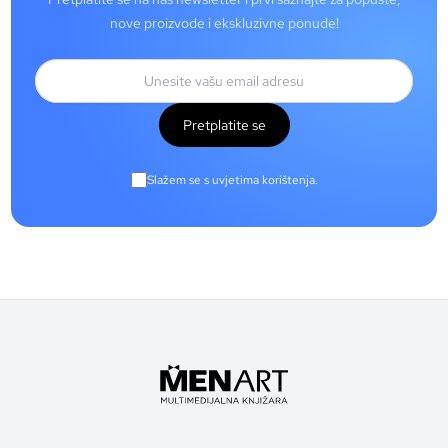
nove proizvode i ekskluzivne ponude!
Pretplatite se
Slažem se s uvjetima korištenja.