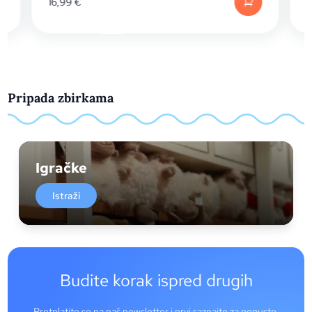
16,99
€
Pripada zbirkama
Igračke
Istraži
Budite korak ispred drugih
Pretplatite se na naš newsletter i prvi saznajte za popuste,