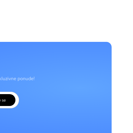
skluzivne ponude!
e se