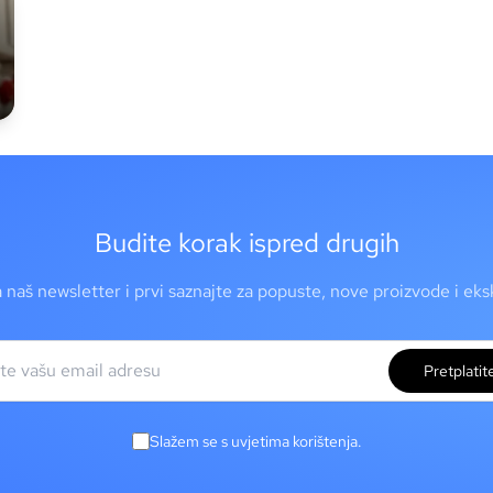
Budite korak ispred drugih
a naš newsletter i prvi saznajte za popuste, nove proizvode i ek
Pretplatit
Slažem se s uvjetima korištenja.