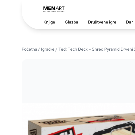
Knjige
Glazba
Društvene igre
Dar
Početna
/
Igračke
/ Ted: Tech Deck – Shred Pyramid Drveni 