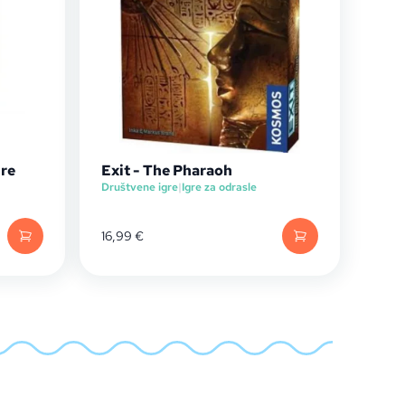
ure
Exit - The Pharaoh
Društvene igre
|
Igre za odrasle
16,99
€