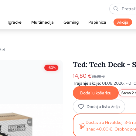
Igračke
Multimedija
Gaming
Papirnica
Akcija
Set
Ted: Tech Deck - 
-60%
14,80
€
36,99
€
Trajanje akcije:
01.08.2026. - 01.
Dodaj u košaricu
Samo 2 n
Dodaj u listu želja
Dostava u Hrvatskoj: 3-5 
iznad 40,00 €. Osobno pre