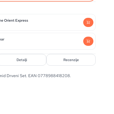
he Orient Express
ear
Detalji
Recenzije
amid Drveni Set. EAN 0778988418208.