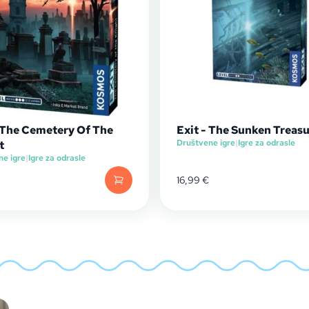
- The Cemetery Of The
Exit - The Sunken Treas
Društvene igre
|
Igre za odrasle
t
ne igre
|
Igre za odrasle
16,99
€