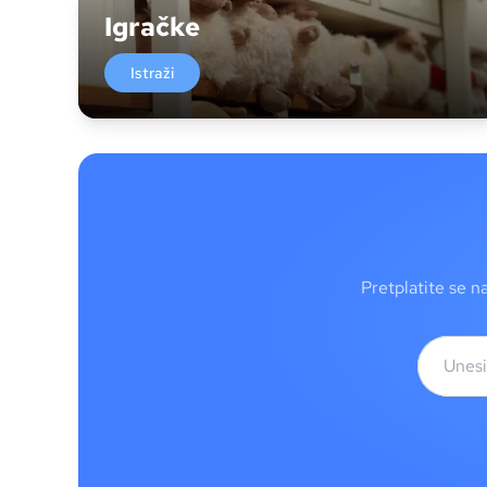
Igračke
Istraži
Pretplatite se n