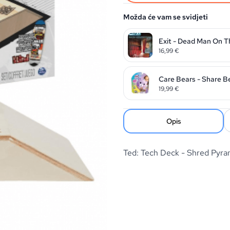
Možda će vam se svidjeti
Exit - Dead Man On T
16,99
€
Care Bears - Share B
19,99
€
Opis
Ted: Tech Deck - Shred Pyr