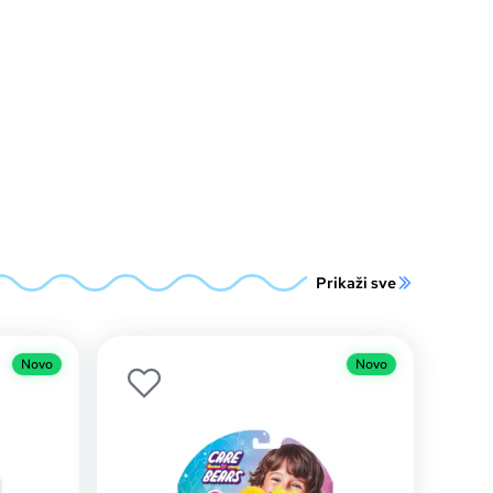
Prikaži sve
Novo
Novo