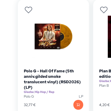
Polo G - Hall Of Fame (5th
Plan B
anniv.gilded smoke
editi
Glazba
|
translucent vinyl) (RSD2026)
Plan B
(LP)
Glazba
|
Hip Hop / Rap
Polo G
LP
32,77
€
4,20
€