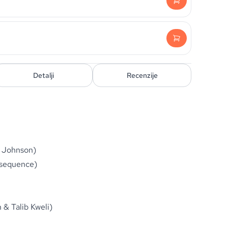
Detalji
Recenzije
a Johnson)
nsequence)
& Talib Kweli)