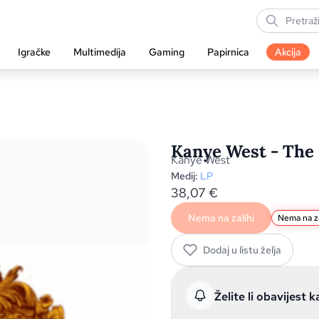
Igračke
Multimedija
Gaming
Papirnica
Akcija
Kanye West - The 
Kanye West
Medij:
LP
38,07
€
Nema na zalihi
Nema na za
Dodaj u listu želja
Želite li obavijest k