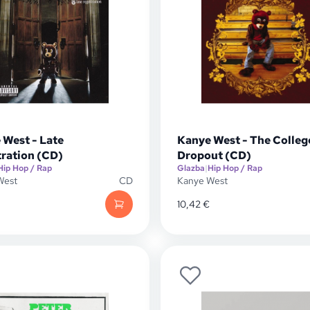
 West - Late
Kanye West - The Colleg
tration (CD)
Dropout (CD)
Hip Hop / Rap
Glazba
|
Hip Hop / Rap
West
CD
Kanye West
10,42
€