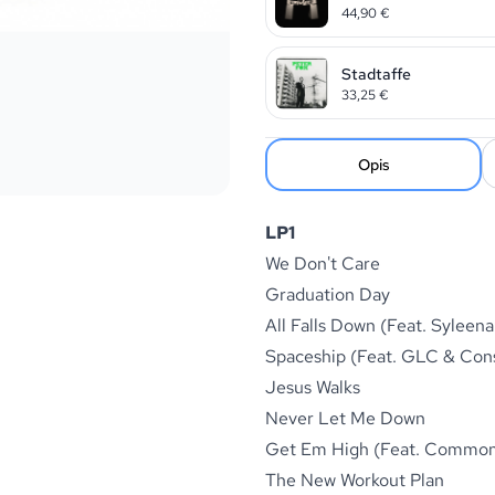
44,90
€
Stadtaffe
33,25
€
Opis
LP1
We Don't Care
Graduation Day
All Falls Down (Feat. Syleen
Spaceship (Feat. GLC & Co
Jesus Walks
Never Let Me Down
Get Em High (Feat. Common 
The New Workout Plan