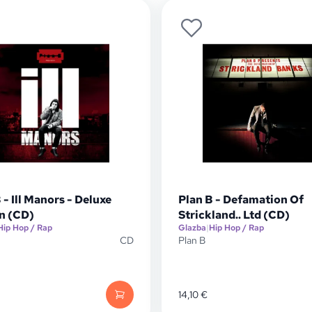
 - Ill Manors - Deluxe
Plan B - Defamation Of
on (CD)
Strickland.. Ltd (CD)
Hip Hop / Rap
Glazba
|
Hip Hop / Rap
CD
Plan B
14,10
€