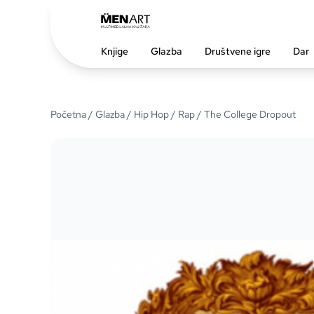
Knjige
Glazba
Društvene igre
Dar
Početna
/
Glazba
/
Hip Hop / Rap
/ The College Dropout