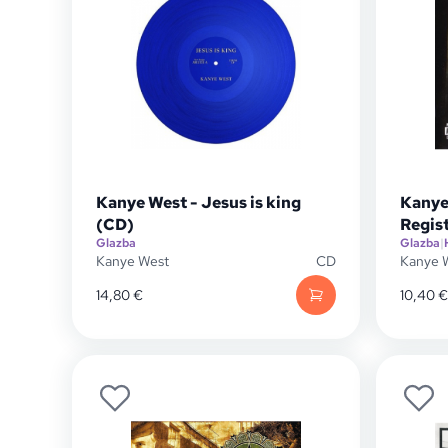
Kanye West - Jesus is king
Kanye
(CD)
Regis
Glazba
Glazba
|
Kanye West
CD
Kanye 
14,80
€
10,40
€