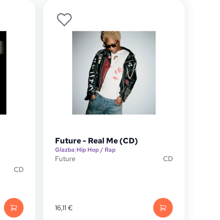
Future - Real Me (CD)
Glazba
|
Hip Hop / Rap
Future
CD
CD
16,11
€