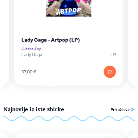
Lady Gaga - Artpop (LP)
Glazba
|
Pop
G
P
Lady Gaga
LP
B
37,00
€
Najnovije iz iste zbirke
Prikaži sve