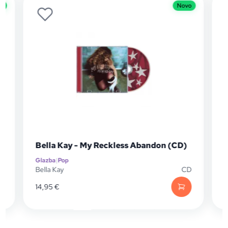
o
Novo
Bella Kay - My Reckless Abandon (CD)
Glazba
|
Pop
G
P
Bella Kay
CD
C
14,95
€
2