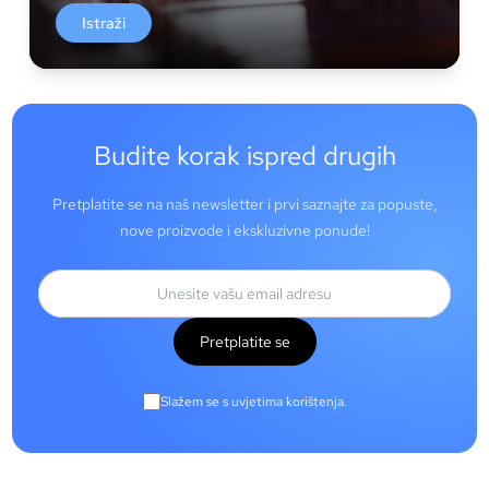
Istraži
Budite korak ispred drugih
Pretplatite se na naš newsletter i prvi saznajte za popuste,
nove proizvode i ekskluzivne ponude!
Pretplatite se
Slažem se s uvjetima korištenja.