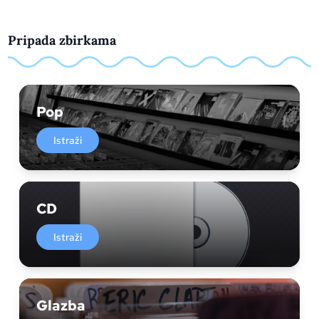
Pripada zbirkama
Pop
Istraži
CD
Istraži
Glazba