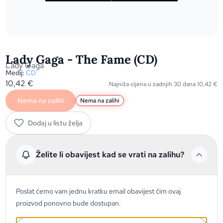
Lady Gaga - The Fame (CD)
Lady Gaga
Medij:
CD
10,42
€
Najniža cijena u zadnjih 30 dana
10,42
€
Nema na zalihi
Nema na zalihi
Dodaj u listu želja
Želite li obavijest kad se vrati na zalihu?
Poslat ćemo vam jednu kratku email obavijest čim ovaj
proizvod ponovno bude dostupan.