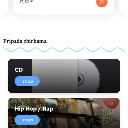
13,80
€
Pripada zbirkama
CD
Istraži
Hip Hop / Rap
Istraži