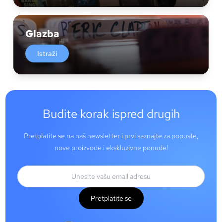
Glazba
Istraži
Budite korak ispred drugih
Pretplatite se na naš newsletter i prvi saznajte za popuste,
nove proizvode i ekskluzivne ponude!
Pretplatite se