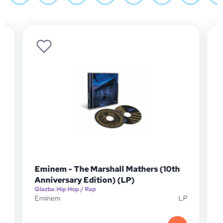
Eminem - The Marshall Mathers (10th
Anniversary Edition) (LP)
Glazba
|
Hip Hop / Rap
D
Eminem
LP
G