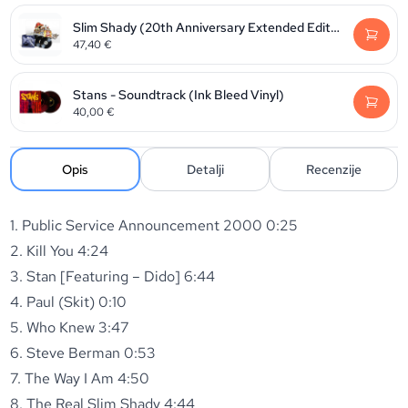
Slim Shady (20th Anniversary Extended Edition 2019)
47,40
€
Stans - Soundtrack (Ink Bleed Vinyl)
40,00
€
Opis
Detalji
Recenzije
1. Public Service Announcement 2000 0:25
2. Kill You 4:24
3. Stan [Featuring – Dido] 6:44
4. Paul (Skit) 0:10
5. Who Knew 3:47
6. Steve Berman 0:53
7. The Way I Am 4:50
8. The Real Slim Shady 4:44