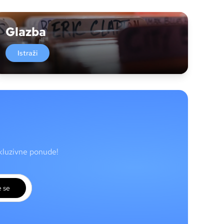
Glazba
Istraži
skluzivne ponude!
e se