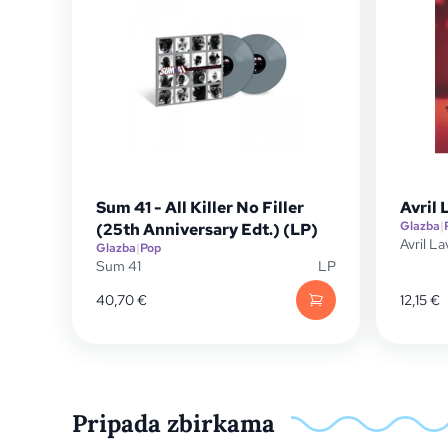
Sum 41 - All Killer No Filler
Avril 
Glazba
|
(25th Anniversary Edt.) (LP)
Avril L
Glazba
|
Pop
Sum 41
LP
40,70
€
12,15
€
Pripada zbirkama