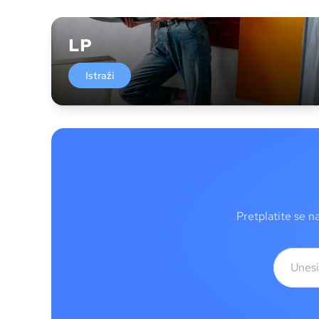
LP
Istraži
Pretplatite se n