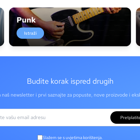
Punk
Istraži
Budite korak ispred drugih
a naš newsletter i prvi saznajte za popuste, nove proizvode i ek
Pretplatit
Slažem se s uvjetima korištenja.