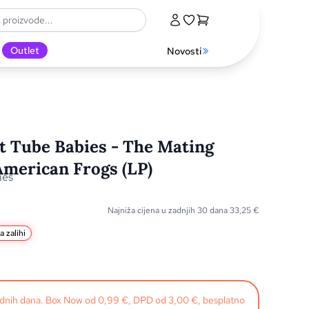
Outlet
Novosti
t Tube Babies - The Mating
American Frogs (LP)
ies
Najniža cijena u zadnjih 30 dana
33,25
€
a zalihi
radnih dana. Box Now od 0,99 €, DPD od 3,00 €, besplatno