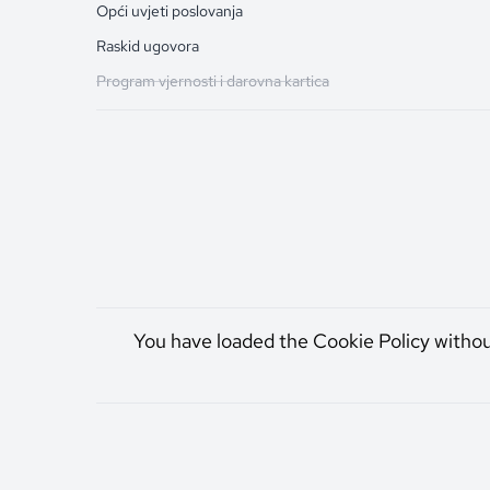
Opći uvjeti poslovanja
Raskid ugovora
Program vjernosti i darovna kartica
You have loaded the Cookie Policy witho