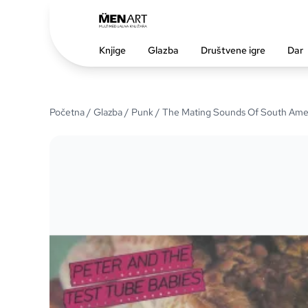
Knjige
Glazba
Društvene igre
Dar
Početna
/
Glazba
/
Punk
/ The Mating Sounds Of South Ame