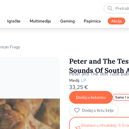
Igračke
Multimedija
Gaming
Papirnica
Akcija
rican Frogs
Peter and The Tes
Sounds Of South 
Peter and The Test Tube Bab
Medij:
LP
33,25
€
Dodaj u košaricu
Samo 1 n
Dodaj u listu želja
Dostava u Hrvatskoj: 3-5 