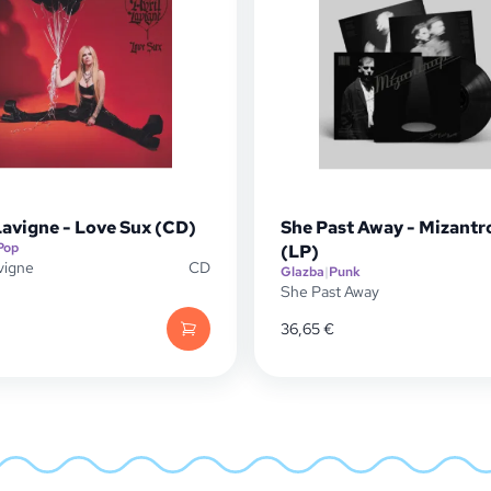
Lavigne - Love Sux (CD)
She Past Away - Mizantr
Pop
(LP)
avigne
CD
Glazba
|
Punk
She Past Away
36,65
€