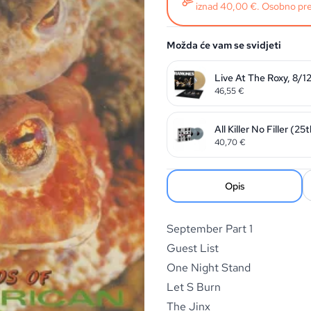
iznad 40,00 €. Osobno pre
Možda će vam se svidjeti
Live At The Roxy, 8/1
46,55
€
All Killer No Filler (2
40,70
€
Opis
September Part 1
Guest List
One Night Stand
Let S Burn
The Jinx