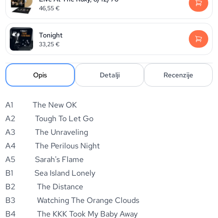
46,55
€
Tonight
33,25
€
Opis
Detalji
Recenzije
A1 The New OK
A2 Tough To Let Go
A3 The Unraveling
A4 The Perilous Night
A5 Sarah's Flame
B1 Sea Island Lonely
B2 The Distance
B3 Watching The Orange Clouds
B4 The KKK Took My Baby Away