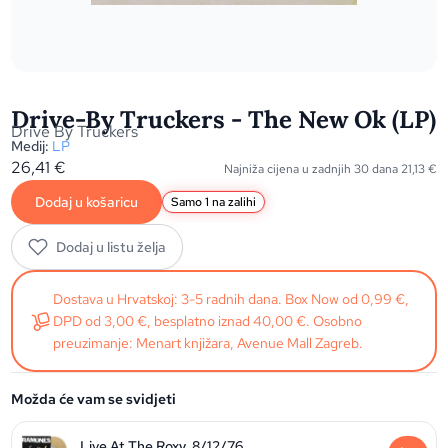
Drive-By Truckers - The New Ok (LP)
Drive By Truckers
Medij:
LP
26,41
€
Najniža cijena u zadnjih 30 dana
21,13
€
Dodaj u košaricu
Samo 1 na zalihi
Dodaj u listu želja
Dostava u Hrvatskoj: 3-5 radnih dana. Box Now od 0,99 €,
DPD od 3,00 €, besplatno iznad 40,00 €. Osobno
preuzimanje: Menart knjižara, Avenue Mall Zagreb.
Možda će vam se svidjeti
Live At The Roxy, 8/12/76