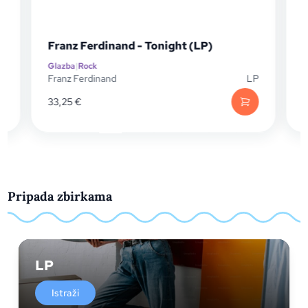
Franz Ferdinand - Tonight (LP)
Glazba
|
Rock
G
P
Franz Ferdinand
LP
D
33,25
€
Pripada zbirkama
LP
Istraži