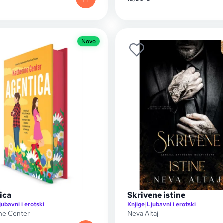
Novo
ica
Skrivene istine
jubavni i erotski
Knjige
|
Ljubavni i erotski
ne Center
Neva Altaj