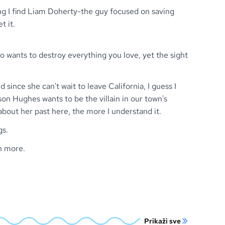
g I find Liam Doherty-the guy focused on saving
t it.
 wants to destroy everything you love, yet the sight
d since she can't wait to leave California, I guess I
on Hughes wants to be the villain in our town's
 about her past here, the more I understand it.
gs.
en more.
Prikaži sve