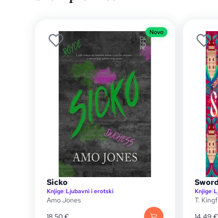
Novo
Sicko
Sword
Knjige
|
Ljubavni i erotski
Knjige
|
L
Amo Jones
T. Kingf
18,50
€
14,49
€