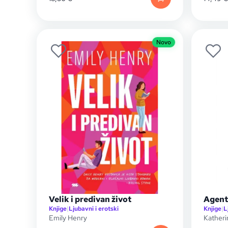
Novo
Velik i predivan život
Agent
Knjige
|
Ljubavni i erotski
Knjige
|
L
Emily Henry
Katheri