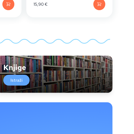
15,90
€
Knjige
Istraži