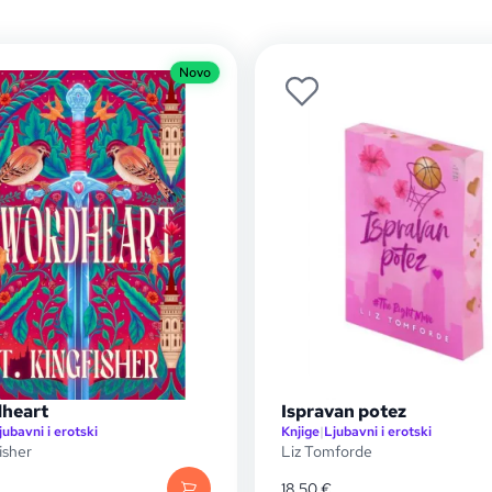
Novo
heart
Ispravan potez
jubavni i erotski
Knjige
|
Ljubavni i erotski
isher
Liz Tomforde
18,50
€