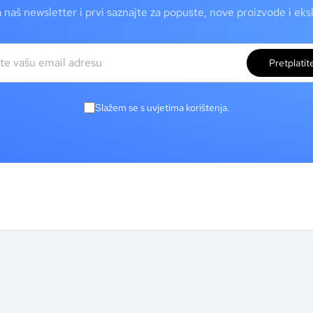
a naš newsletter i prvi saznajte za popuste, nove proizvode i ek
Pretplatit
Slažem se s uvjetima korištenja.