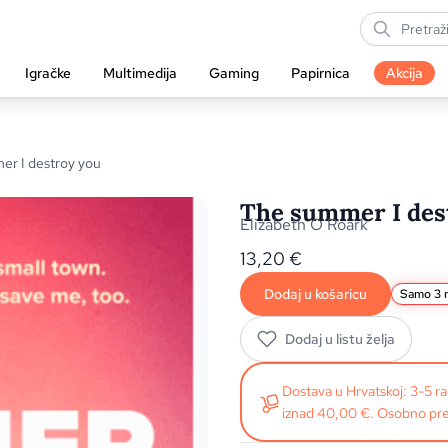
Igračke
Multimedija
Gaming
Papirnica
Akcija
er I destroy you
The summer I des
Elizabeth O Roark
13,20
€
Dodaj u košaricu
Samo 3 n
Dodaj u listu želja
Dostava u Hrvatskoj: 3-5 
iznad 40,00 €. Osobno pre