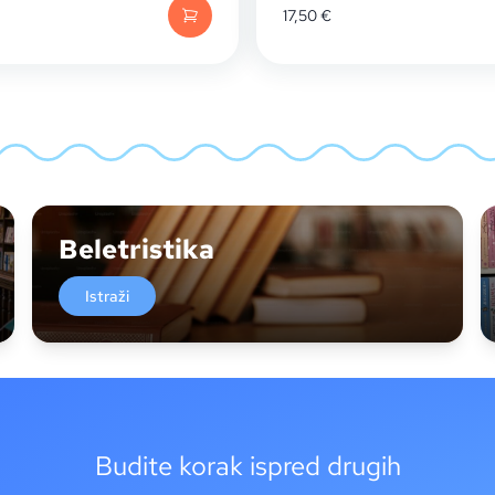
17,50
€
Beletristika
Istraži
Budite korak ispred drugih