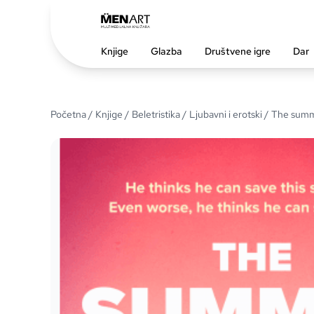
Knjige
Glazba
Društvene igre
Dar
Početna
/
Knjige
/
Beletristika
/
Ljubavni i erotski
/ The summ