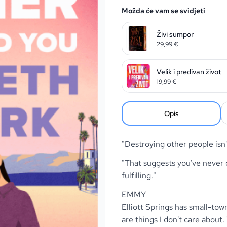
Možda će vam se svidjeti
Živi sumpor
29,99
€
Velik i predivan život
19,99
€
Opis
"Destroying other people isn'
"That suggests you've never 
fulfilling."
EMMY
Elliott Springs has small-tow
are things I don't care about.