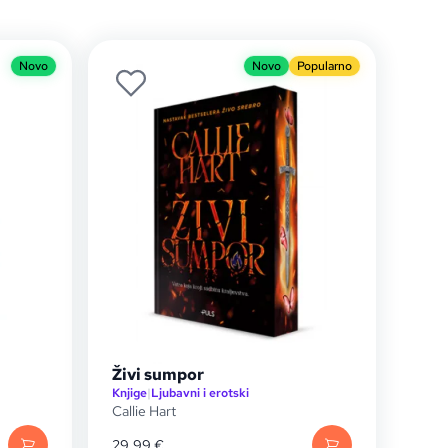
Novo
Novo
Popularno
Živi sumpor
Knjige
|
Ljubavni i erotski
Callie Hart
29,99
€