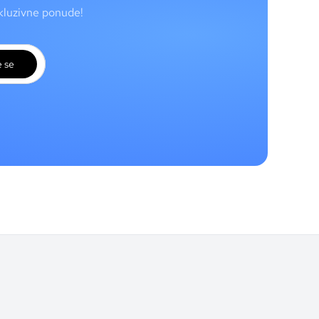
skluzivne ponude!
e se