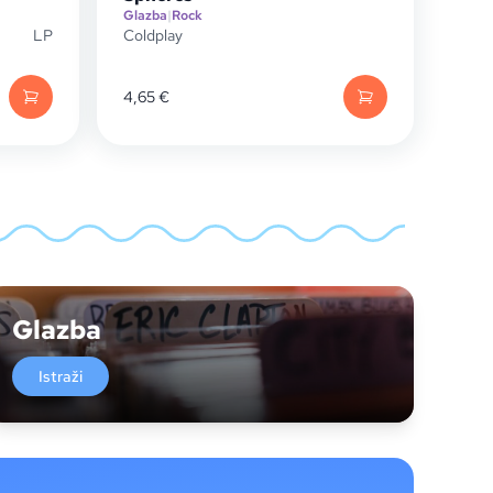
Glazba
|
Rock
LP
Coldplay
4,65
€
Glazba
Istraži