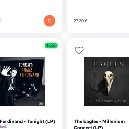
€
27,20
€
Novo
Ferdinand - Tonight (LP)
The Eagles - Millenium
Rock
Concert (LP)