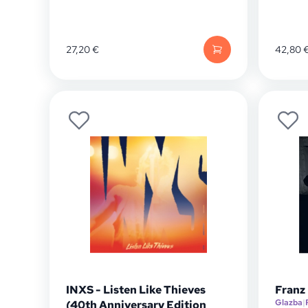
27,20
€
42,80
INXS - Listen Like Thieves
Franz 
Glazba
|
(40th Anniversary Edition