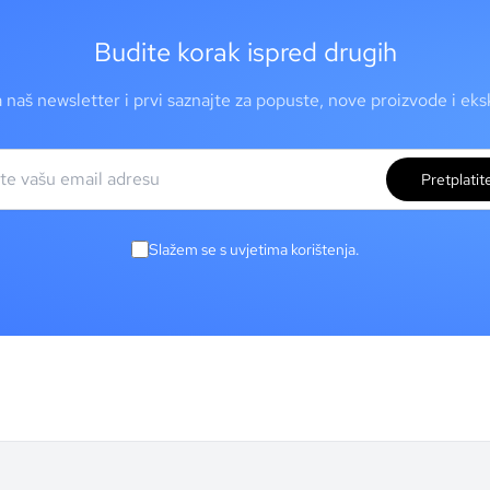
Budite korak ispred drugih
a naš newsletter i prvi saznajte za popuste, nove proizvode i ek
Pretplatit
Slažem se s uvjetima korištenja.