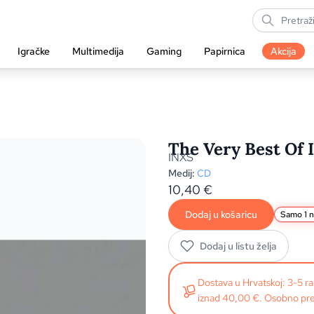
Igračke
Multimedija
Gaming
Papirnica
Akcija
The Very Best Of 
INXS
Medij:
CD
10,40
€
Dodaj u košaricu
Samo 1 n
Dodaj u listu želja
Dostava u Hrvatskoj: 3-5 
iznad 40,00 €. Osobno pre