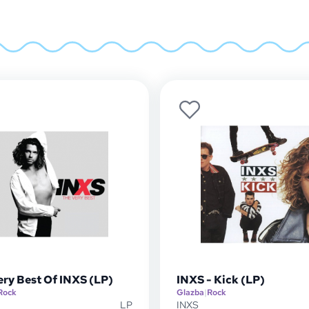
ery Best Of INXS (LP)
INXS - Kick (LP)
Rock
Glazba
|
Rock
LP
INXS