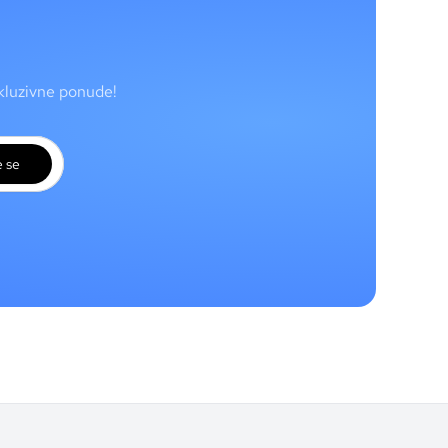
skluzivne ponude!
e se