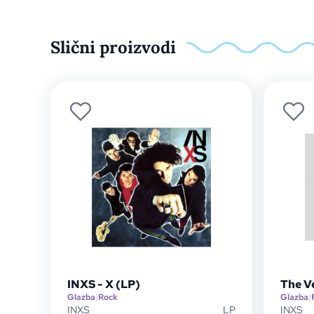
Slični proizvodi
INXS - X (LP)
The V
Glazba
|
Rock
Glazba
|
INXS
LP
INXS