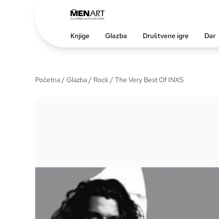
Knjige
Glazba
Društvene igre
Dar
Početna
/
Glazba
/
Rock
/ The Very Best Of INXS