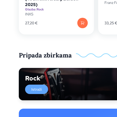
Franz F
2025)
Glazba
|
Rock
INXS
27,20
€
33,25
Pripada zbirkama
Rock
Istraži