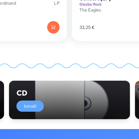
erdinand
LP
Glazba
|
Rock
The Eagles
€
33,25
€
CD
Istraži