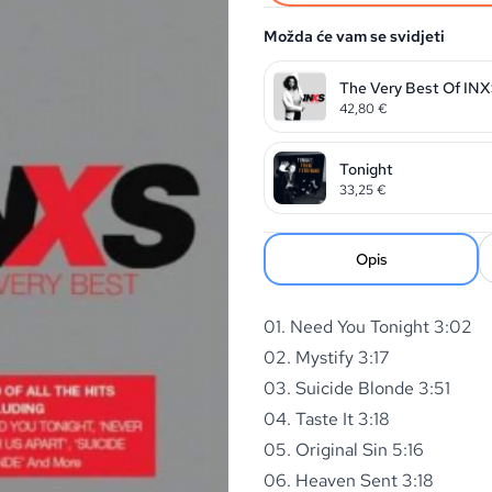
Možda će vam se svidjeti
The Very Best Of IN
42,80
€
Tonight
33,25
€
Opis
01. Need You Tonight 3:02
02. Mystify 3:17
03. Suicide Blonde 3:51
04. Taste It 3:18
05. Original Sin 5:16
06. Heaven Sent 3:18