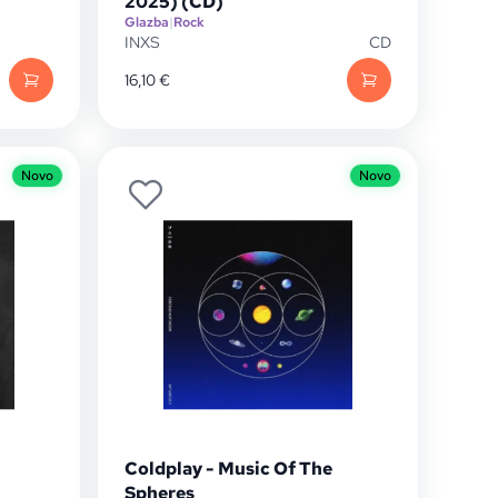
2025) (CD)
Glazba
|
Rock
INXS
CD
16,10
€
Novo
Novo
Coldplay - Music Of The
Spheres