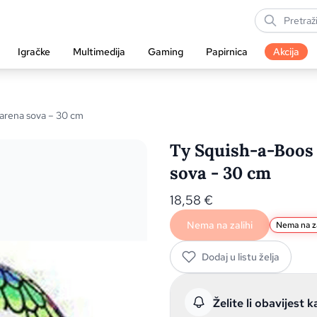
Igračke
Multimedija
Gaming
Papirnica
Akcija
arena sova – 30 cm
Ty Squish-a-Boos
sova - 30 cm
18,58
€
Nema na zalihi
Nema na za
Dodaj u listu želja
Želite li obavijest k