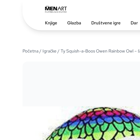
Knjige
Glazba
Društvene igre
Dar
Početna
/
Igračke
/ Ty Squish-a-Boos Owen Rainbow Owl – š