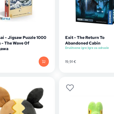
ai - Jigsaw Puzzle 1000
Exit - The Return To
s - The Wave Of
Abandoned Cabin
Društvene igre
|
Igre za odrasle
gawa
19,91
€