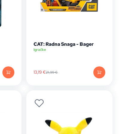
CAT: Radna Snaga - Bager
Igračke
13,19
€
21,99
€