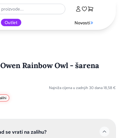
Outlet
Novosti
 Owen Rainbow Owl - šarena
Najniža cijena u zadnjih 30 dana
18,58
€
lihi
ad se vrati na zalihu?