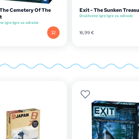
- The Cemetery Of The
Exit - The Sunken Treas
Društvene igre
|
Igre za odrasle
t
ne igre
|
Igre za odrasle
16,99
€