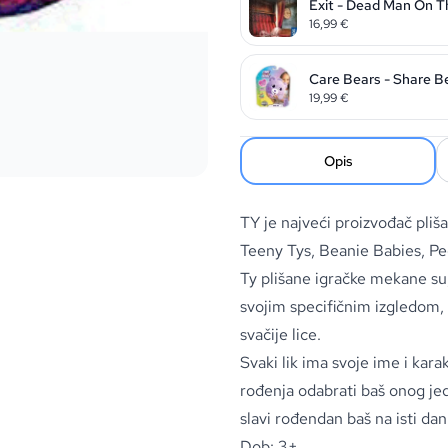
Exit - Dead Man On T
16,99
€
Care Bears - Share B
19,99
€
Opis
TY je najveći proizvođač pliš
Teeny Tys, Beanie Babies, Pe
Ty plišane igračke mekane su, 
svojim specifičnim izgledom
svačije lice.
Svaki lik ima svoje ime i ka
rođenja odabrati baš onog jedi
slavi rođendan baš na isti dan
Dob: 3+