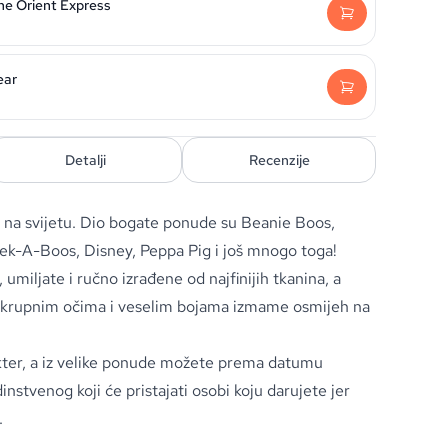
he Orient Express
ear
Detalji
Recenzije
a na svijetu. Dio bogate ponude su Beanie Boos,
ek-A-Boos, Disney, Peppa Pig i još mnogo toga!
umiljate i ručno izrađene od najfinijih tkanina, a
, krupnim očima i veselim bojama izmame osmijeh na
rakter, a iz velike ponude možete prema datumu
nstvenog koji će pristajati osobi koju darujete jer
.