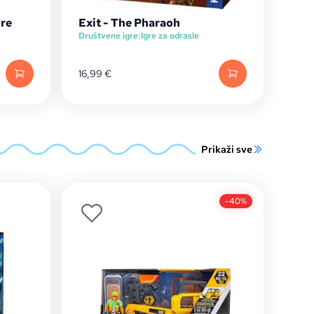
ure
Exit - The Pharaoh
Društvene igre
|
Igre za odrasle
16,99
€
Prikaži sve
-40%