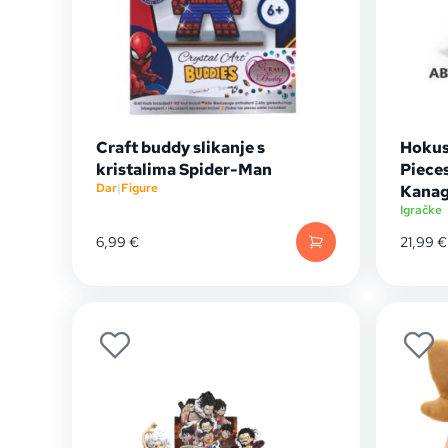
Craft buddy slikanje s
Hokus
kristalima Spider-Man
Piece
Dar
|
Figure
Kana
Igračke
6,99
€
21,99
€