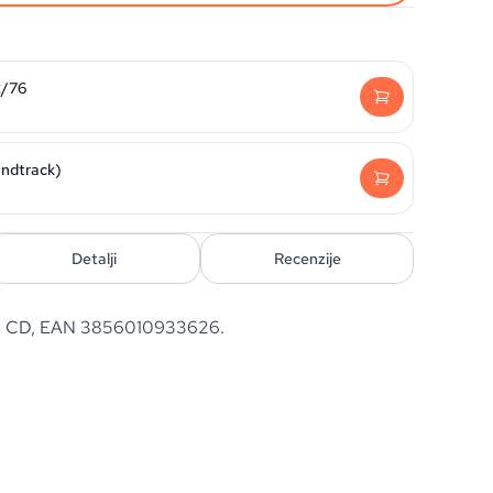
2/76
undtrack)
Detalji
Recenzije
ca. CD, EAN 3856010933626.