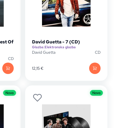
est Of
David Guetta - 7 (CD)
Glazba
|
Elektronska glazba
David Guetta
CD
CD
12,15
€
Novo
Novo