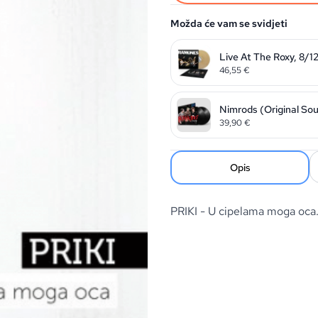
Možda će vam se svidjeti
Live At The Roxy, 8/1
46,55
€
Nimrods (Original So
39,90
€
Opis
PRIKI - U cipelama moga o