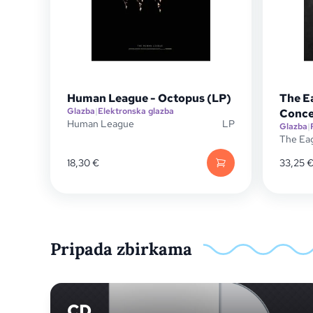
Human League - Octopus (LP)
The E
Glazba
|
Elektronska glazba
Conce
Human League
LP
Glazba
|
The Ea
18,30
€
33,25
Pripada zbirkama
CD