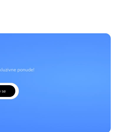
skluzivne ponude!
e se