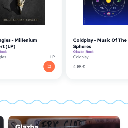
agles - Millenium
Coldplay - Music Of The
rt (LP)
Spheres
Rock
Glazba
|
Rock
gles
LP
Coldplay
€
4,65
€
Glazba