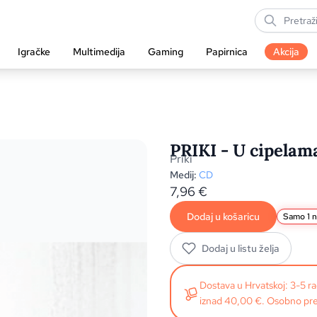
Igračke
Multimedija
Gaming
Papirnica
Akcija
PRIKI - U cipelam
Priki
Medij:
CD
7,96
€
Dodaj u košaricu
Samo 1 na
Dodaj u listu želja
Dostava u Hrvatskoj: 3-5 
iznad 40,00 €. Osobno pre