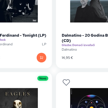
Ferdinand - Tonight (LP)
Dalmatino - 20 Godina B
Rock
(CD)
erdinand
LP
Glazba
|
Domaći izvođači
Dalmatino
€
14,95
€
Novo