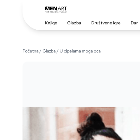
Knjige
Glazba
Društvene igre
Dar
Početna
/
Glazba
/ U cipelama moga oca