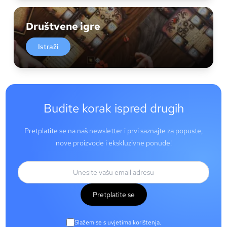
Društvene igre
Istraži
Budite korak ispred drugih
Pretplatite se na naš newsletter i prvi saznajte za popuste,
nove proizvode i ekskluzivne ponude!
Pretplatite se
Slažem se s uvjetima korištenja.