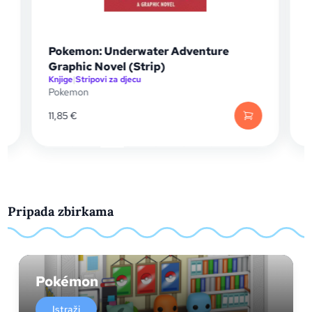
Pokemon: Underwater Adventure
Graphic Novel (Strip)
Knjige
|
Stripovi za djecu
I
Pokemon
11,85
€
Pripada zbirkama
Pokémon
Istraži