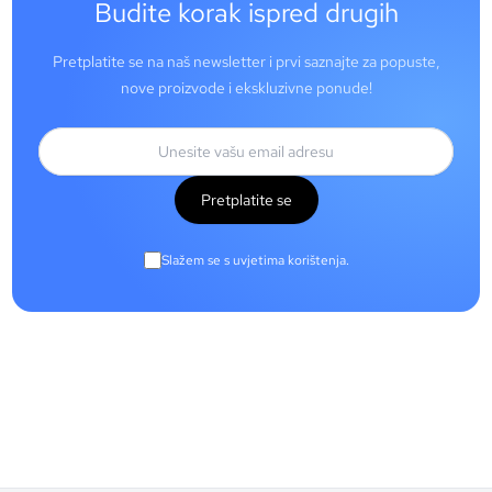
Budite korak ispred drugih
Pretplatite se na naš newsletter i prvi saznajte za popuste,
nove proizvode i ekskluzivne ponude!
Pretplatite se
Slažem se s uvjetima korištenja.