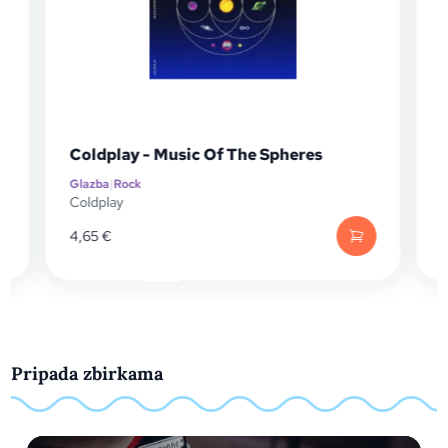
Coldplay - Music Of The Spheres
Glazba
|
Rock
G
P
Coldplay
D
4,65
€
Pripada zbirkama