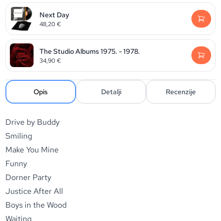
Next Day
48,20
€
The Studio Albums 1975. - 1978.
34,90
€
Opis
Detalji
Recenzije
Drive by Buddy
Smiling
Make You Mine
Funny
Dorner Party
Justice After All
Boys in the Wood
Waiting