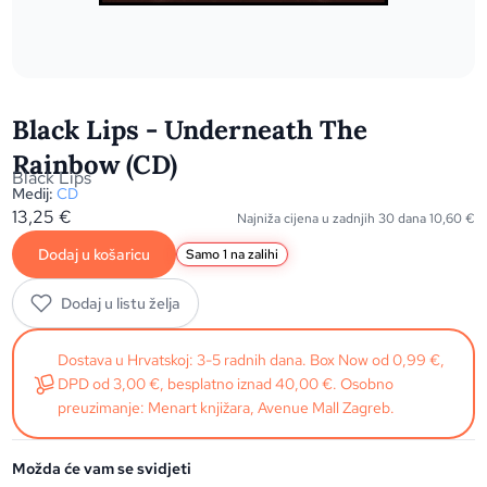
Black Lips - Underneath The
Rainbow (CD)
Black Lips
Medij:
CD
13,25
€
Najniža cijena u zadnjih 30 dana
10,60
€
Dodaj u košaricu
Samo 1 na zalihi
Dodaj u listu želja
Dostava u Hrvatskoj: 3-5 radnih dana. Box Now od 0,99 €,
DPD od 3,00 €, besplatno iznad 40,00 €. Osobno
preuzimanje: Menart knjižara, Avenue Mall Zagreb.
Možda će vam se svidjeti