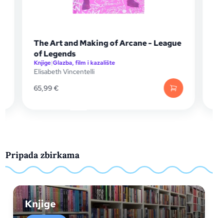
The Art and Making of Arcane - League
of Legends
Knjige
|
Glazba, film i kazalište
K
Elisabeth Vincentelli
M
65,99
€
1
Pripada zbirkama
Knjige