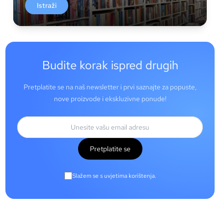
Istraži
Budite korak ispred drugih
Pretplatite se na naš newsletter i prvi saznajte za popuste,
nove proizvode i ekskluzivne ponude!
Pretplatite se
Slažem se s uvjetima korištenja.