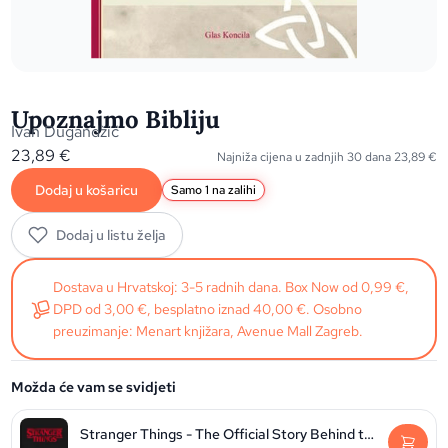
Upoznajmo Bibliju
Ivan Dugandžić
23,89
€
Najniža cijena u zadnjih 30 dana
23,89
€
Dodaj u košaricu
Samo 1 na zalihi
Dodaj u listu želja
Dostava u Hrvatskoj: 3-5 radnih dana. Box Now od 0,99 €,
DPD od 3,00 €, besplatno iznad 40,00 €. Osobno
preuzimanje: Menart knjižara, Avenue Mall Zagreb.
Možda će vam se svidjeti
Stranger Things - The Official Story Behind the Legendary Series