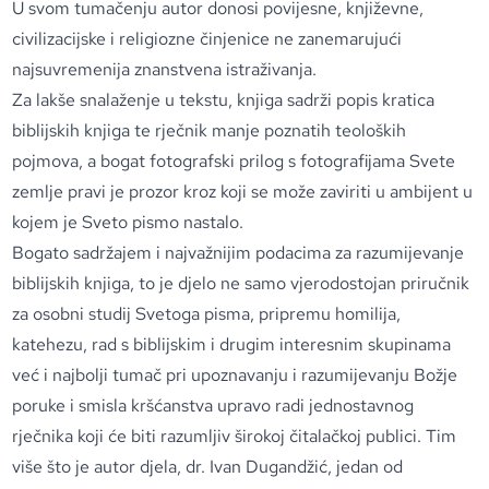
U svom tumačenju autor donosi povijesne, književne,
civilizacijske i religiozne činjenice ne zanemarujući
najsuvremenija znanstvena istraživanja.
Za lakše snalaženje u tekstu, knjiga sadrži popis kratica
biblijskih knjiga te rječnik manje poznatih teoloških
pojmova, a bogat fotografski prilog s fotografijama Svete
zemlje pravi je prozor kroz koji se može zaviriti u ambijent u
kojem je Sveto pismo nastalo.
Bogato sadržajem i najvažnijim podacima za razumijevanje
biblijskih knjiga, to je djelo ne samo vjerodostojan priručnik
za osobni studij Svetoga pisma, pripremu homilija,
katehezu, rad s biblijskim i drugim interesnim skupinama
već i najbolji tumač pri upoznavanju i razumijevanju Božje
poruke i smisla kršćanstva upravo radi jednostavnog
rječnika koji će biti razumljiv širokoj čitalačkoj publici. Tim
više što je autor djela, dr. Ivan Dugandžić, jedan od