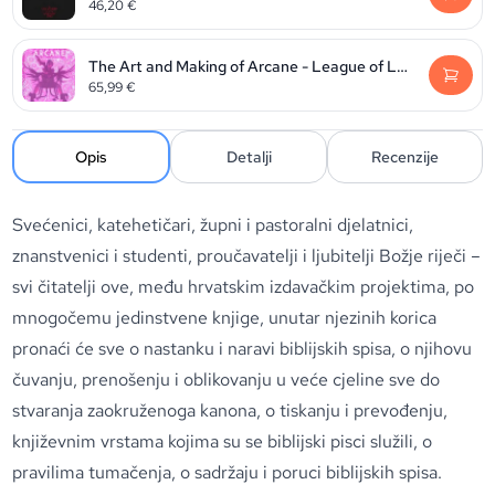
46,20
€
The Art and Making of Arcane - League of Legends
65,99
€
Opis
Detalji
Recenzije
Svećenici, katehetičari, župni i pastoralni djelatnici,
znanstvenici i studenti, proučavatelji i ljubitelji Božje riječi –
svi čitatelji ove, među hrvatskim izdavačkim projektima, po
mnogočemu jedinstvene knjige, unutar njezinih korica
pronaći će sve o nastanku i naravi biblijskih spisa, o njihovu
čuvanju, prenošenju i oblikovanju u veće cjeline sve do
stvaranja zaokruženoga kanona, o tiskanju i prevođenju,
književnim vrstama kojima su se biblijski pisci služili, o
pravilima tumačenja, o sadržaju i poruci biblijskih spisa.