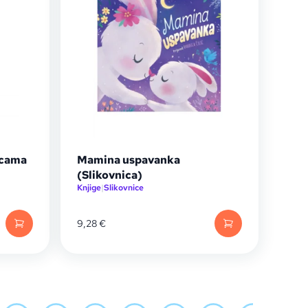
icama
Mamina uspavanka
(Slikovnica)
Knjige
|
Slikovnice
9,28
€