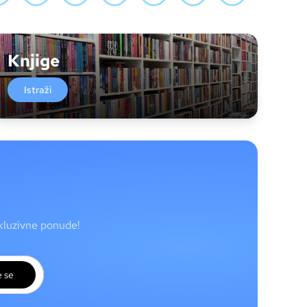
Knjige
Istraži
skluzivne ponude!
e se