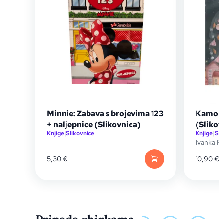
Minnie: Zabava s brojevima 123
Kamo j
+ naljepnice (Slikovnica)
(Sliko
Knjige
|
Slikovnice
Knjige
|
S
Ivanka 
5,30
€
10,90
€