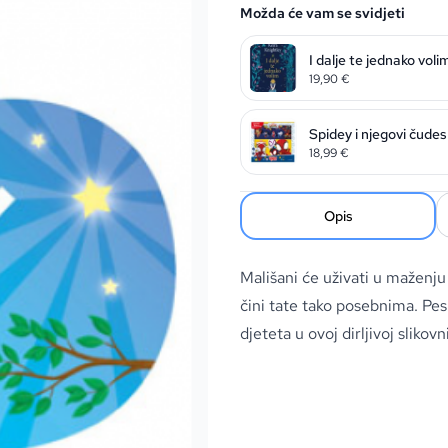
Možda će vam se svidjeti
I dalje te jednako voli
19,90
€
Spidey i njegovi čudesni
18,99
€
Opis
Mališani će uživati u maženju 
čini tate tako posebnima. Pesl
djeteta u ovoj dirljivoj slikovn