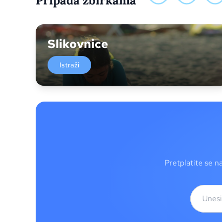
Pripada zbirkama
Slikovnice
Istraži
Pretplatite se n