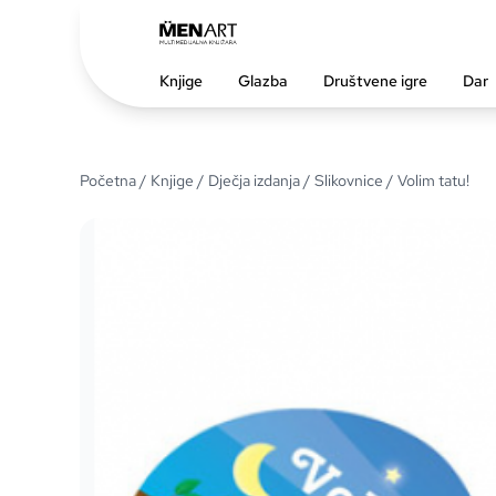
Knjige
Glazba
Društvene igre
Dar
Početna
/
Knjige
/
Dječja izdanja
/
Slikovnice
/ Volim tatu!