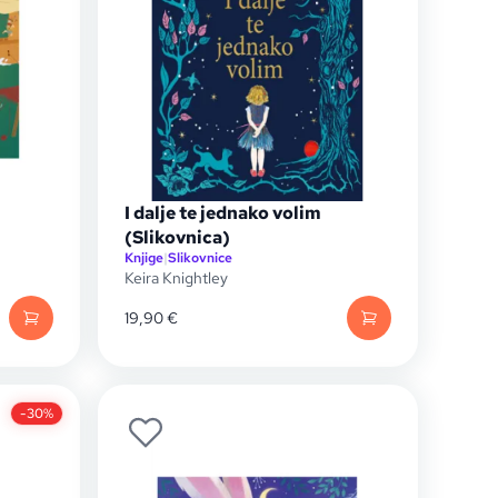
I dalje te jednako volim
(Slikovnica)
Knjige
|
Slikovnice
Keira Knightley
19,90
€
-30%