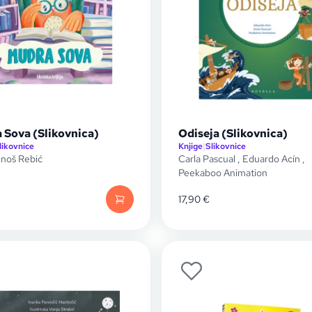
 Sova (Slikovnica)
Odiseja (Slikovnica)
likovnice
Knjige
|
Slikovnice
noš Rebić
Carla Pascual
,
Eduardo Acín
,
Peekaboo Animation
17,90
€