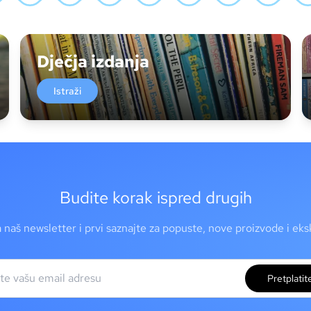
Dječja izdanja
Istraži
Budite korak ispred drugih
a naš newsletter i prvi saznajte za popuste, nove proizvode i ek
Pretplatit