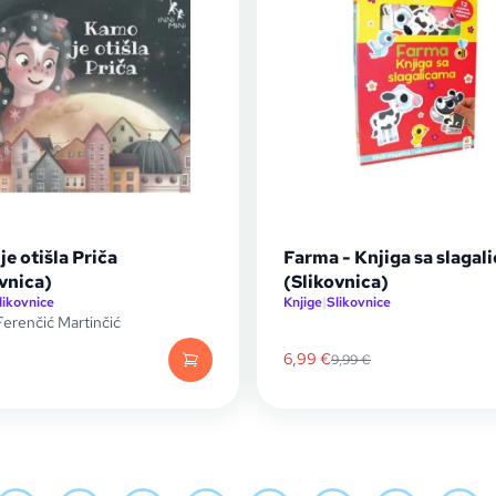
e otišla Priča
Farma - Knjiga sa slagal
vnica)
(Slikovnica)
likovnice
Knjige
|
Slikovnice
Ferenčić Martinčić
6,99
€
9,99
€