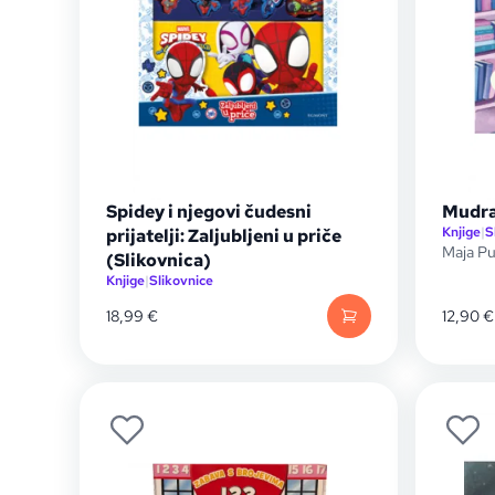
Spidey i njegovi čudesni
Mudra
Knjige
|
S
prijatelji: Zaljubljeni u priče
Maja Pu
(Slikovnica)
Knjige
|
Slikovnice
18,99
€
12,90
€