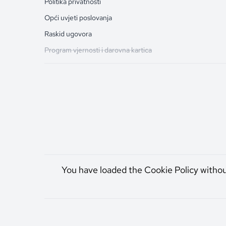
Politika privatnosti
Opći uvjeti poslovanja
Raskid ugovora
Program vjernosti i darovna kartica
You have loaded the Cookie Policy witho