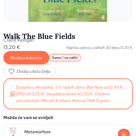
Walk The Blue Fields
Claire Keegan
13,20
€
Najniža cijena u zadnjih 30 dana
13,20
€
Dodaj u košaricu
Samo 1 na zalihi
Dodaj u listu želja
Dostava u Hrvatskoj: 3-5 radnih dana. Box Now od 0,99 €,
DPD od 3,00 €, besplatno iznad 40,00 €. Osobno
preuzimanje: Menart knjižara, Avenue Mall Zagreb.
Možda će vam se svidjeti
Metamorfoze