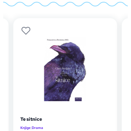
Te sitnice
Knjige
|
Drama
K