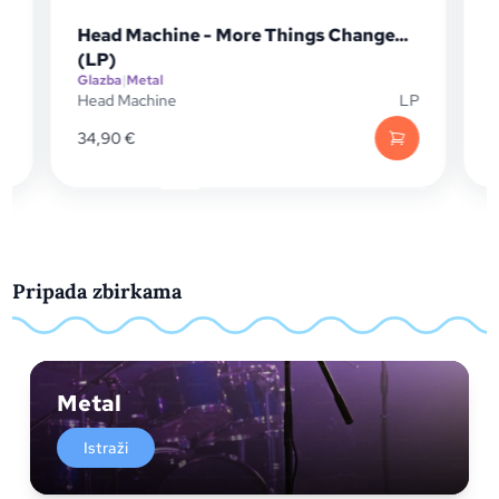
Head Machine - More Things Change...
(LP)
Glazba
|
Metal
G
P
Head Machine
LP
K
34,90
€
Pripada zbirkama
Metal
Istraži