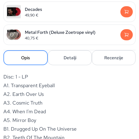
Decades
49,90
€
Metal Forth (Deluxe Zoetrope vinyl)
40,75
€
Opis
Detalji
Recenzije
Disc: 1 - LP
A1. Transparent Eyeball
A2. Earth Over Us
A3. Cosmic Truth
A4. When I'm Dead
A5. Mirror Boy
B1. Drugged Up On The Universe
B2. Teeth Of The Mountain