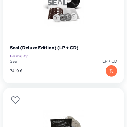
Seal (Deluxe Edition) (LP + CD)
Glazba
|
Pop
Seal
LP + CD
74,19
€