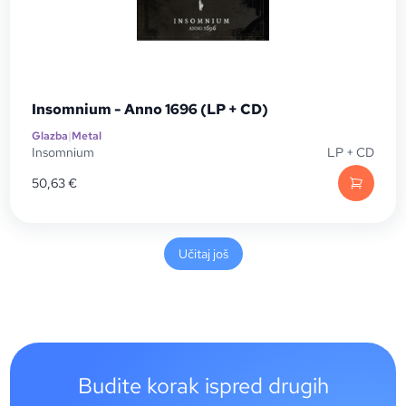
Insomnium - Anno 1696 (LP + CD)
Glazba
|
Metal
Insomnium
LP + CD
50,63
€
Učitaj još
Budite korak ispred drugih