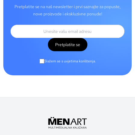
Pretplatite se na naš newsletter i prvi saznajte za popuste,
nove proizvode i ekskluzivne ponude!
Pretplatite se
Slažem se s uvjetima korištenja.