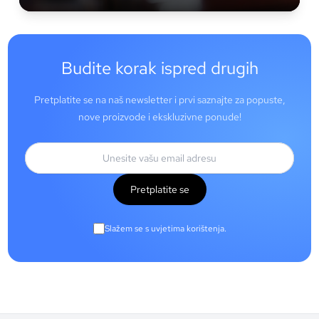
Budite korak ispred drugih
Pretplatite se na naš newsletter i prvi saznajte za popuste,
nove proizvode i ekskluzivne ponude!
Pretplatite se
Slažem se s uvjetima korištenja.