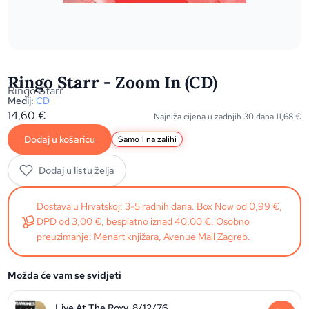
Ringo Starr - Zoom In (CD)
Ringo Starr
Medij:
CD
14,60
€
Najniža cijena u zadnjih 30 dana
11,68
€
Dodaj u košaricu
Samo 1 na zalihi
Dodaj u listu želja
Dostava u Hrvatskoj: 3-5 radnih dana. Box Now od 0,99 €,
DPD od 3,00 €, besplatno iznad 40,00 €. Osobno
preuzimanje: Menart knjižara, Avenue Mall Zagreb.
Možda će vam se svidjeti
Live At The Roxy, 8/12/76