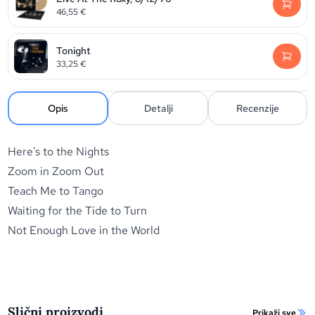
46,55
€
Tonight
33,25
€
Opis
Detalji
Recenzije
Here's to the Nights
Zoom in Zoom Out
Teach Me to Tango
Waiting for the Tide to Turn
Not Enough Love in the World
Slični proizvodi
Prikaži sve