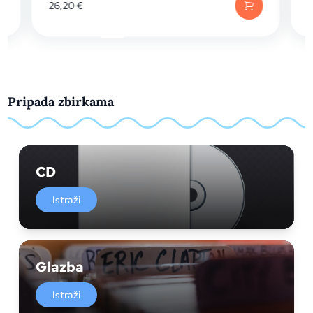
26,20
€
Pripada zbirkama
CD
Istraži
Glazba
Istraži