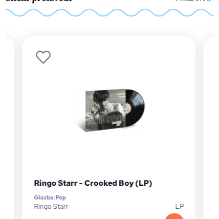
Ringo Starr - Crooked Boy (LP)
Glazba
|
Pop
G
P
Ringo Starr
LP
R