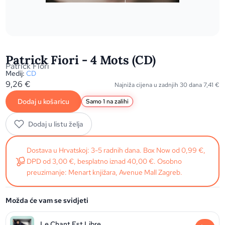
Patrick Fiori - 4 Mots (CD)
Patrick Fiori
Medij:
CD
9,26
€
Najniža cijena u zadnjih 30 dana
7,41
€
Dodaj u košaricu
Samo 1 na zalihi
Dodaj u listu želja
Dostava u Hrvatskoj: 3-5 radnih dana. Box Now od 0,99 €,
DPD od 3,00 €, besplatno iznad 40,00 €. Osobno
preuzimanje: Menart knjižara, Avenue Mall Zagreb.
Možda će vam se svidjeti
Le Chant Est Libre