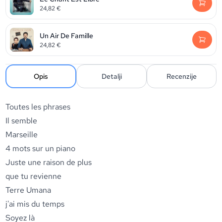
24,82
€
Un Air De Famille
24,82
€
Opis
Detalji
Recenzije
Toutes les phrases
Il semble
Marseille
4 mots sur un piano
Juste une raison de plus
que tu revienne
Terre Umana
j'ai mis du temps
Soyez là