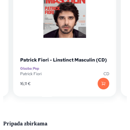
P
Patrick Fiori - Linstinct Masculin (CD)
Glazba
|
Pop
G
D
Patrick Fiori
CD
P
16,11
€
Pripada zbirkama