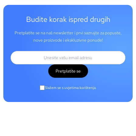
Budite korak ispred drugih
Pretplatite se na naš newsletter i prvi saznajte za popuste,
nove proizvode i ekskluzivne ponude!
Pretplatite se
Slažem se s uvjetima korištenja.