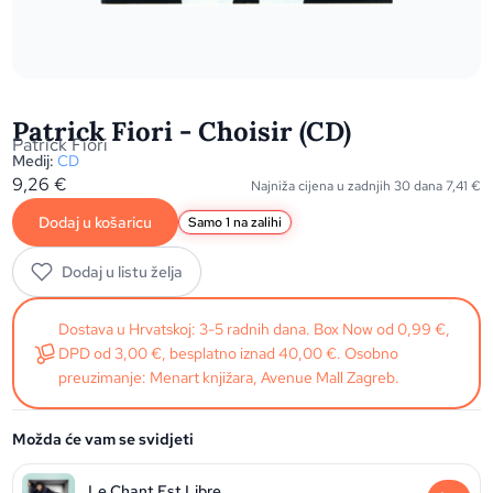
Patrick Fiori - Choisir (CD)
Patrick Fiori
Medij:
CD
9,26
€
Najniža cijena u zadnjih 30 dana
7,41
€
Dodaj u košaricu
Samo 1 na zalihi
Dodaj u listu želja
Dostava u Hrvatskoj: 3-5 radnih dana. Box Now od 0,99 €,
DPD od 3,00 €, besplatno iznad 40,00 €. Osobno
preuzimanje: Menart knjižara, Avenue Mall Zagreb.
Možda će vam se svidjeti
Le Chant Est Libre