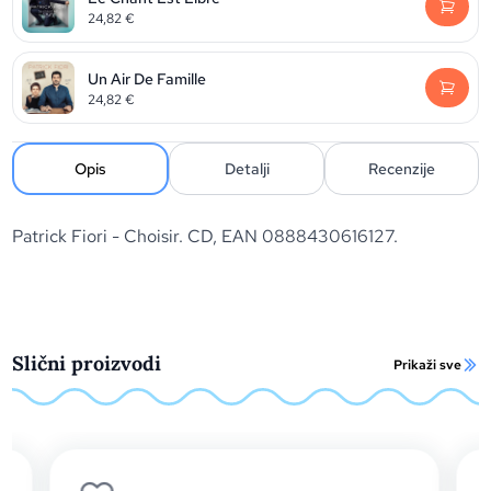
24,82
€
Un Air De Famille
24,82
€
Opis
Detalji
Recenzije
Patrick Fiori - Choisir. CD, EAN 0888430616127.
Slični proizvodi
Prikaži sve