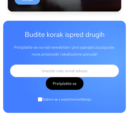
Budite korak ispred drugih
Pretplatite se na naš newsletter i prvi saznajte za popuste,
nove proizvode i ekskluzivne ponude!
Pretplatite se
Slažem se s uvjetima korištenja.