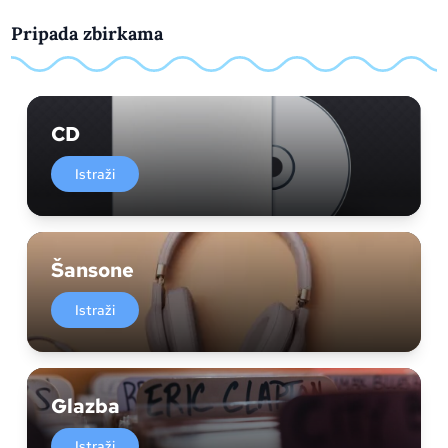
Pripada zbirkama
CD
Istraži
Šansone
Istraži
Glazba
Istraži