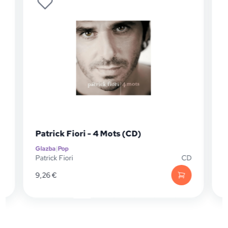
P
Patrick Fiori - 4 Mots (CD)
Glazba
|
Pop
G
D
Patrick Fiori
CD
P
9,26
€