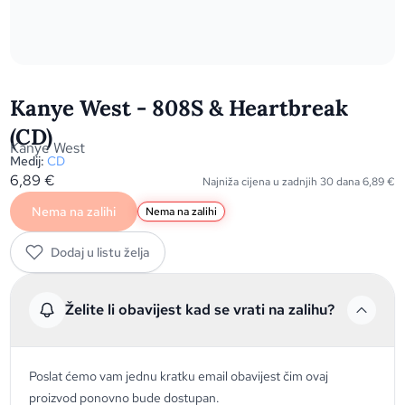
Kanye West - 808S & Heartbreak
(CD)
Kanye West
Medij:
CD
6,89
€
Najniža cijena u zadnjih 30 dana
6,89
€
Nema na zalihi
Nema na zalihi
Dodaj u listu želja
Želite li obavijest kad se vrati na zalihu?
Poslat ćemo vam jednu kratku email obavijest čim ovaj
proizvod ponovno bude dostupan.