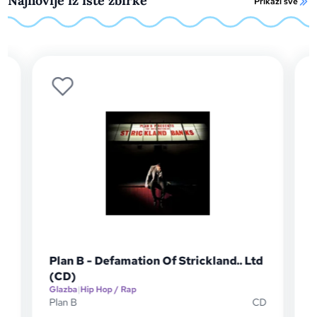
Najnovije iz iste zbirke
Prikaži sve
Plan B - Defamation Of Strickland.. Ltd
Fut
(CD)
Glazba
|
Hip Hop / Rap
Glaz
Plan B
CD
Futu