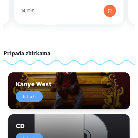
14,10
€
16,11
Pripada zbirkama
Kanye West
Istraži
CD