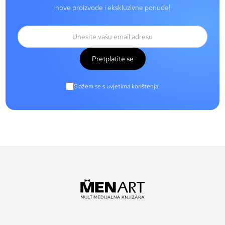
nove proizvode i ekskluzivne ponude!
Pretplatite se
Slažem se s uvjetima korištenja.