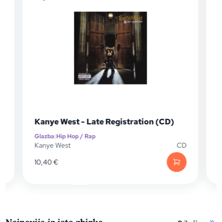
Kanye
Kanye West - Late Registration (CD)
(CD)
Glazba
|
Hip Hop / Rap
Glazba
|
Kanye West
CD
Kanye 
10,40
€
10,42
€