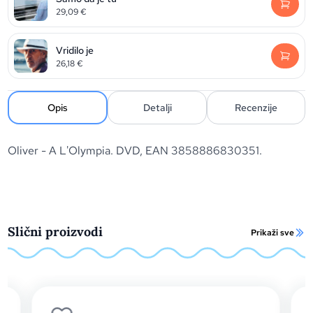
29,09
€
Vridilo je
26,18
€
Opis
Detalji
Recenzije
Oliver - A L'Olympia. DVD, EAN 3858886830351.
Slični proizvodi
Prikaži sve