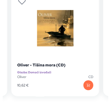
Oliver - Tišina mora (CD)
O
Glazba
|
Domaći izvođači
G
D
Oliver
CD
O
10,62
€
2