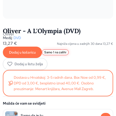
Oliver - A L'Olympia (DVD)
Oliver
Medij:
DVD
13,27
€
Najniža cijena u zadnjih 30 dana
13,27
€
Dodaj u košaricu
Samo 1 na zalihi
Dodaj u listu želja
Dostava u Hrvatskoj: 3-5 radnih dana. Box Now od 0,99 €,
DPD od 3,00 €, besplatno iznad 40,00 €. Osobno
preuzimanje: Menart knjižara, Avenue Mall Zagreb.
Možda će vam se svidjeti
Samo da je tu