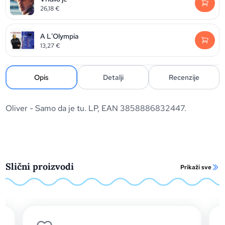
26,18
€
A L'Olympia
13,27
€
Opis
Detalji
Recenzije
Oliver - Samo da je tu. LP, EAN 3858886832447.
Slični proizvodi
Prikaži sve