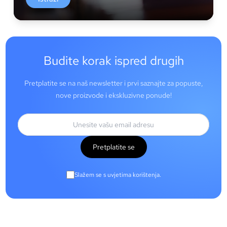
Budite korak ispred drugih
Pretplatite se na naš newsletter i prvi saznajte za popuste,
nove proizvode i ekskluzivne ponude!
Pretplatite se
Slažem se s uvjetima korištenja.