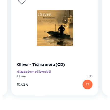
Oliver - Tišina mora (CD)
O
Glazba
|
Domaći izvođači
G
D
Oliver
CD
O
10,62
€
2