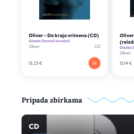
Oliver - Do kraja vrimena (CD)
Olive
Glazba
|
Domaći izvođači
(reizd
Oliver
CD
Glazba
|
Oliver
13,23
€
13,14
€
Pripada zbirkama
CD