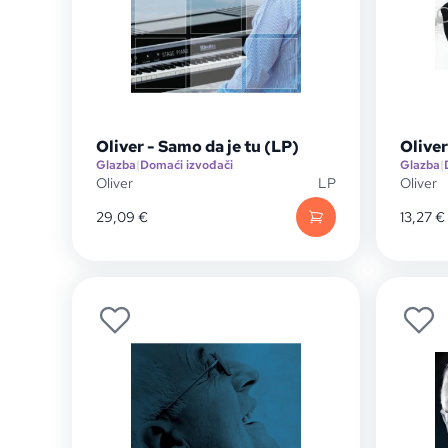
Oliver - Samo da je tu (LP)
Olive
Glazba
|
Domaći izvođači
Glazba
|
Oliver
LP
Oliver
29,09
€
13,27
€