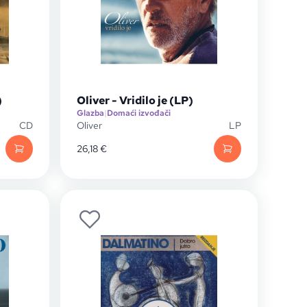
)
Oliver - Vridilo je (LP)
Glazba
|
Domaći izvođači
CD
Oliver
LP
26,18
€