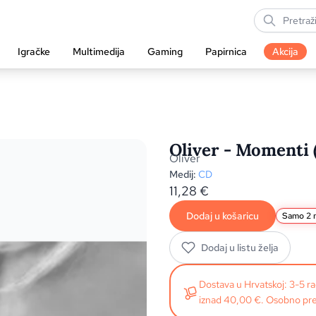
Igračke
Multimedija
Gaming
Papirnica
Akcija
Oliver - Momenti 
Oliver
Medij:
CD
11,28
€
Dodaj u košaricu
Samo 2 n
Dodaj u listu želja
Dostava u Hrvatskoj: 3-5 
iznad 40,00 €. Osobno pre