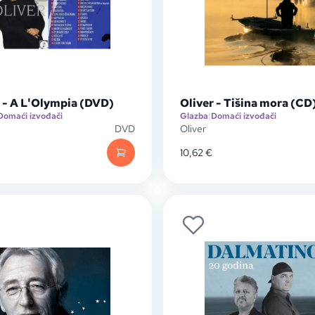
r - A L'Olympia (DVD)
Oliver - Tišina mora (CD
Domaći izvođači
Glazba
|
Domaći izvođači
DVD
Oliver
10,62
€