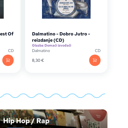
est Of
Dalmatino - Dobro Jutro -
reizdanje (CD)
Glazba
|
Domaći izvođači
CD
Dalmatino
CD
8,30
€
Hip Hop / Rap