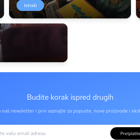
Istraži
Budite korak ispred drugih
a naš newsletter i prvi saznajte za popuste, nove proizvode i ek
Pretplatit