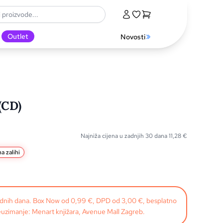
Outlet
Novosti
(CD)
Najniža cijena u zadnjih 30 dana
11,28
€
a zalihi
radnih dana. Box Now od 0,99 €, DPD od 3,00 €, besplatno
uzimanje: Menart knjižara, Avenue Mall Zagreb.