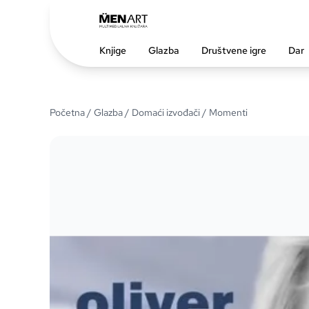
Knjige
Glazba
Društvene igre
Dar
Početna
/
Glazba
/
Domaći izvođači
/ Momenti