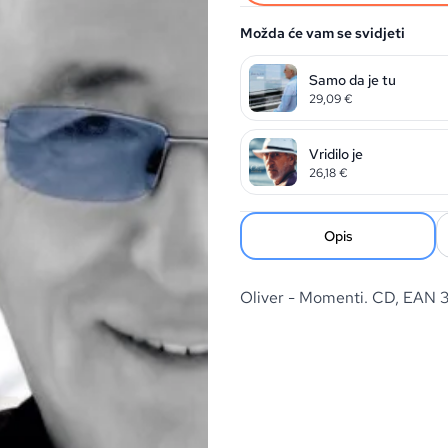
Možda će vam se svidjeti
Samo da je tu
29,09
€
Vridilo je
26,18
€
Opis
Oliver - Momenti. CD, EAN