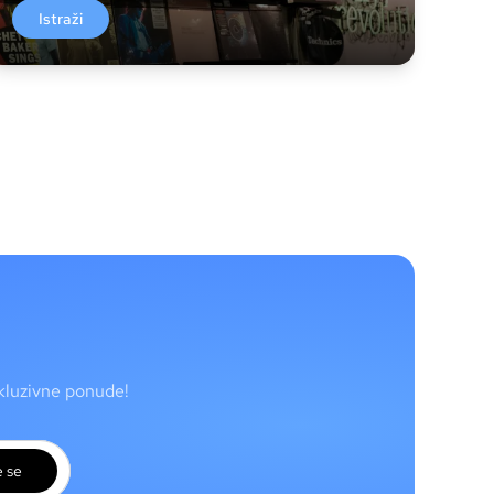
Istraži
skluzivne ponude!
e se