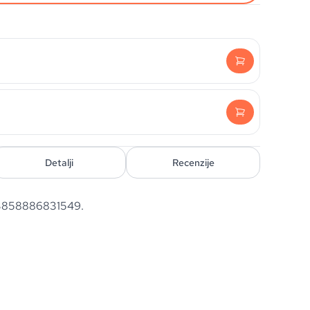
Detalji
Recenzije
 3858886831549.