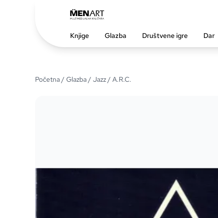
Knjige
Glazba
Društvene igre
Dar
Početna
/
Glazba
/
Jazz
/ A.R.C.