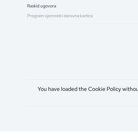
Raskid ugovora
Program vjernosti i darovna kartica
You have loaded the Cookie Policy witho