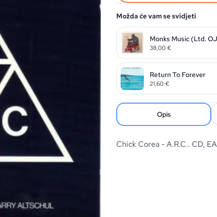
Možda će vam se svidjeti
Monks Music (Ltd. OJ
38,00
€
Return To Forever
21,60
€
Opis
Chick Corea - A.R.C.. CD,