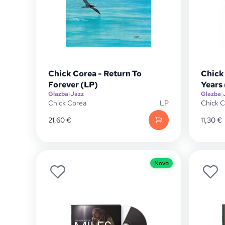
Chick Corea - Return To
Chick
Forever (LP)
Years
Glazba
|
Jazz
Glazba
|
Chick Corea
LP
Chick 
21,60
€
11,30
€
Novo