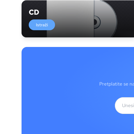
CD
Istraži
Pretplatite se n