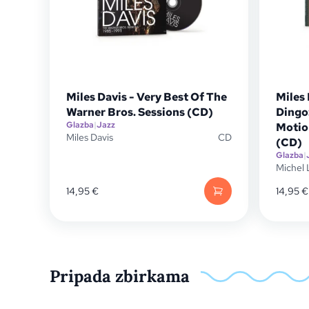
Miles Davis - Very Best Of The
Miles 
Warner Bros. Sessions (CD)
Dingo
Glazba
|
Jazz
Motio
Miles Davis
CD
(CD)
Glazba
|
Michel
14,95
€
14,95
€
Pripada zbirkama