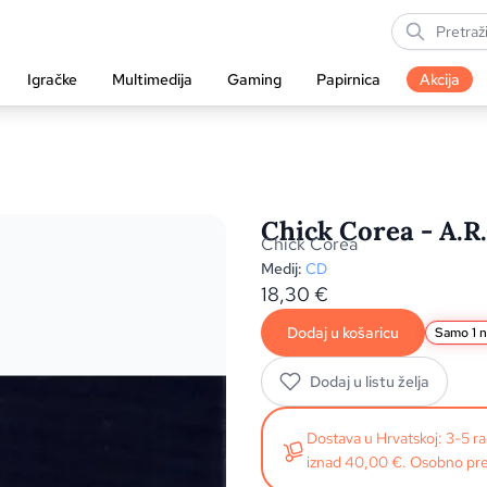
Igračke
Multimedija
Gaming
Papirnica
Akcija
Chick Corea - A.R.
Chick Corea
Medij:
CD
18,30
€
Dodaj u košaricu
Samo 1 n
Dodaj u listu želja
Dostava u Hrvatskoj: 3-5 
iznad 40,00 €. Osobno pre