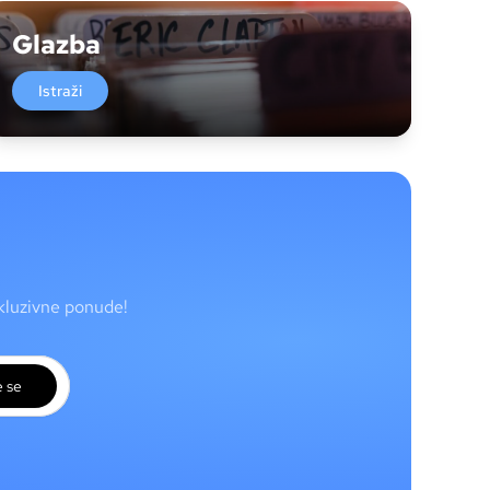
Glazba
Istraži
skluzivne ponude!
e se