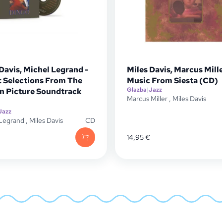
Davis, Michel Legrand -
Miles Davis, Marcus Mille
: Selections From The
Music From Siesta (CD)
Glazba
|
Jazz
n Picture Soundtrack
Marcus Miller
,
Miles Davis
Jazz
 Legrand
,
Miles Davis
CD
14,95
€