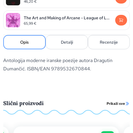
46,20
€
The Art and Making of Arcane - League of Legends
65,99
€
Opis
Detalji
Recenzije
Antologija moderne iranske poezije autora Dragutin
Dumančić. ISBN/EAN 9789532670844.
Slični proizvodi
Prikaži sve