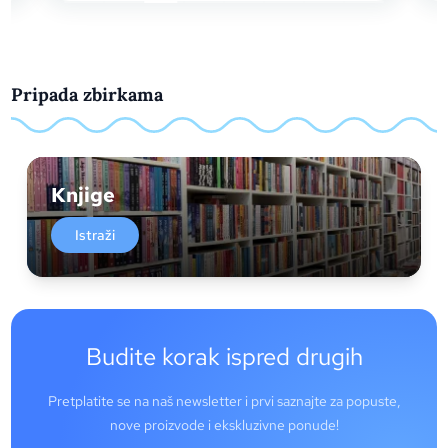
Pripada zbirkama
Knjige
Istraži
Budite korak ispred drugih
Pretplatite se na naš newsletter i prvi saznajte za popuste,
nove proizvode i ekskluzivne ponude!