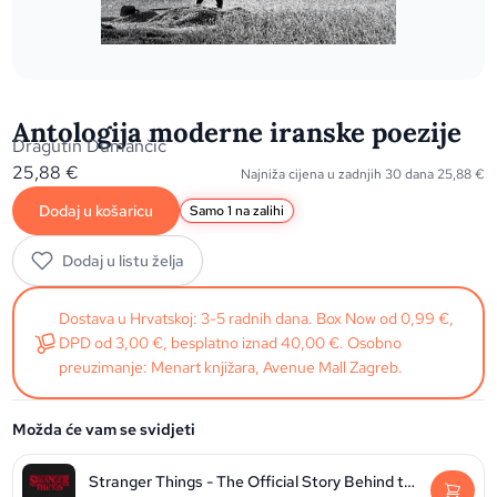
Antologija moderne iranske poezije
Dragutin Dumančić
25,88
€
Najniža cijena u zadnjih 30 dana
25,88
€
Dodaj u košaricu
Samo 1 na zalihi
Dodaj u listu želja
Dostava u Hrvatskoj: 3-5 radnih dana. Box Now od 0,99 €,
DPD od 3,00 €, besplatno iznad 40,00 €. Osobno
preuzimanje: Menart knjižara, Avenue Mall Zagreb.
Možda će vam se svidjeti
Stranger Things - The Official Story Behind the Legendary Series