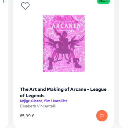
o
Novo
The Art and Making of Arcane - League
of Legends
Knjige
|
Glazba, film i kazalište
K
Elisabeth Vincentelli
M
65,99
€
1