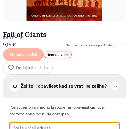
Fall of Giants
Ken Follet
9,16
€
Najniža cijena u zadnjih 30 dana
1,35
€
Nema na zalihi
Nema na zalihi
Dodaj u listu želja
Želite li obavijest kad se vrati na zalihu?
Poslat ćemo vam jednu kratku email obavijest čim ovaj
proizvod ponovno bude dostupan.