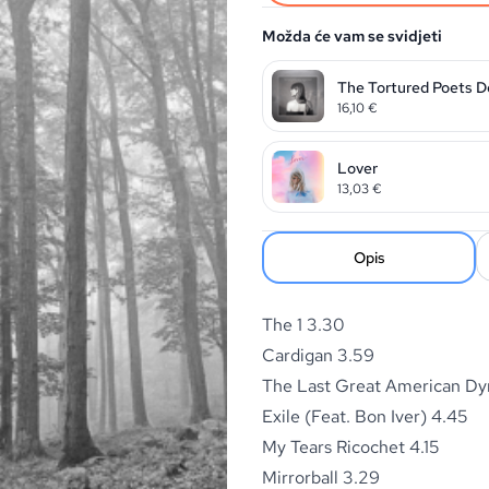
Možda će vam se svidjeti
The Tortured Poets 
16,10
€
Lover
13,03
€
Opis
The 1 3.30
Cardigan 3.59
The Last Great American Dyn
Exile (Feat. Bon Iver) 4.45
My Tears Ricochet 4.15
Mirrorball 3.29