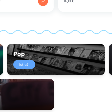
€
16,10
€
Pop
Istraži