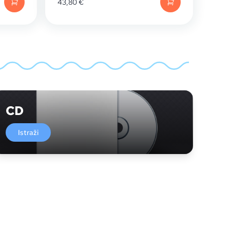
43,80
€
CD
Istraži