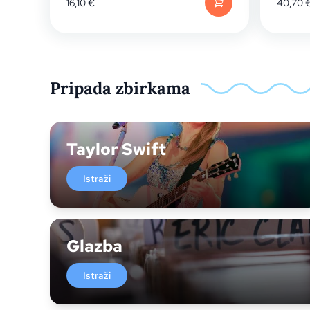
16,10
€
40,70
Pripada zbirkama
Taylor Swift
Istraži
Glazba
Istraži