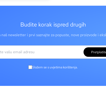
Budite korak ispred drugih
a naš newsletter i prvi saznajte za popuste, nove proizvode i ek
Pretplatit
Slažem se s uvjetima korištenja.