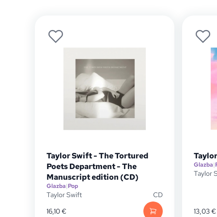
Taylor Swift - The Tortured
Taylor
Glazba
|
Poets Department - The
Taylor 
Manuscript edition (CD)
Glazba
|
Pop
Taylor Swift
CD
16,10
€
13,03
€