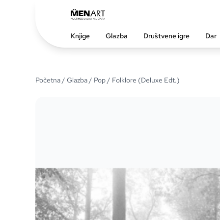
Knjige
Glazba
Društvene igre
Dar
Početna
/
Glazba
/
Pop
/ Folklore (Deluxe Edt.)