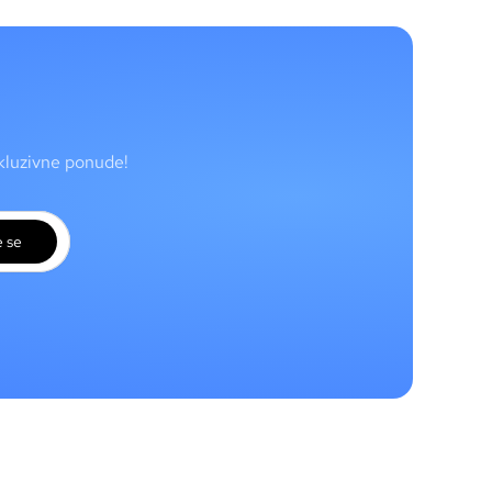
skluzivne ponude!
e se