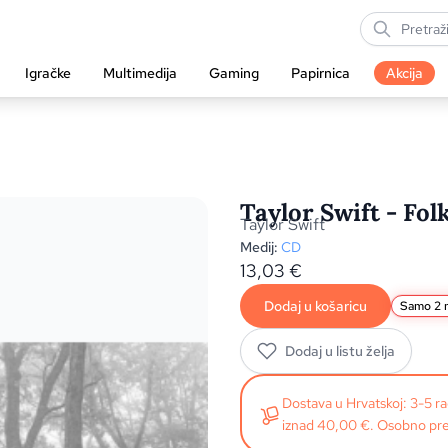
Igračke
Multimedija
Gaming
Papirnica
Akcija
Taylor Swift - Fol
Taylor Swift
Medij:
CD
13,03
€
Dodaj u košaricu
Samo 2 n
Dodaj u listu želja
Dostava u Hrvatskoj: 3-5 
iznad 40,00 €. Osobno pre