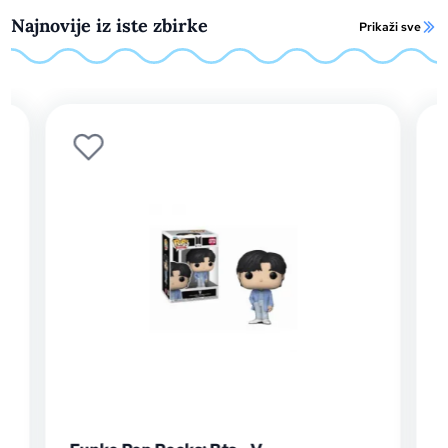
Najnovije iz iste zbirke
Prikaži sve
F