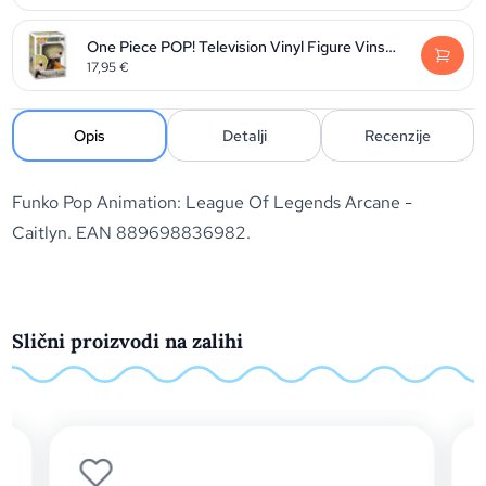
One Piece POP! Television Vinyl Figure Vinsmoke Sanji 9 cm
17,95
€
Opis
Detalji
Recenzije
Funko Pop Animation: League Of Legends Arcane -
Caitlyn. EAN 889698836982.
Slični proizvodi na zalihi