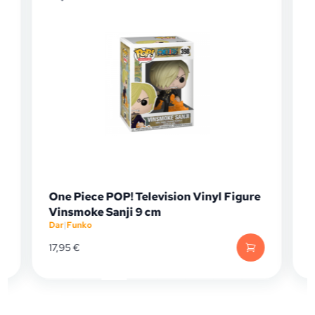
One Piece POP! Television Vinyl Figure
Fun
Vinsmoke Sanji 9 cm
(4T
Dar
|
Funko
Dar
|
17,95
€
16,9