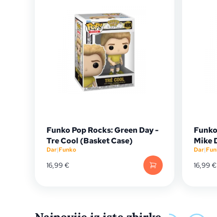
Funko Pop Rocks: Green Day -
Funko
Tre Cool (Basket Case)
Mike 
Dar
|
Funko
Dar
|
Fun
16,99
€
16,99
€