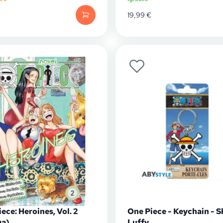
19,99
€
ece: Heroines, Vol. 2
One Piece - Keychain - S
a)
Luffy