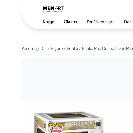
Knjige
Glazba
Društvene igre
Dar
Početna
/
Dar
/
Figure
/
Funko
/ Funko Pop Deluxe: One Pie