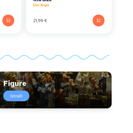
Dar
|
Kape
21,99
€
Figure
Istraži