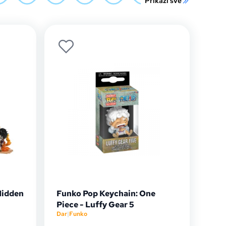
Prikaži sve
Hidden
Funko Pop Keychain: One
Piece - Luffy Gear 5
Dar
|
Funko