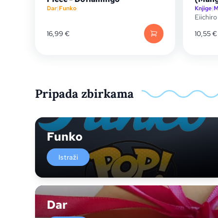
Dar
|
Funko
Knjige
|
M
Eiichir
16,99
€
10,55
€
Pripada zbirkama
Funko
Istraži
Dar