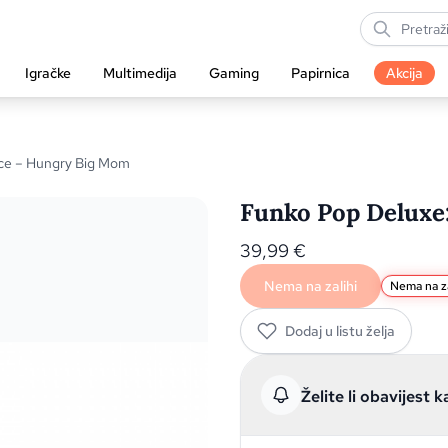
Igračke
Multimedija
Gaming
Papirnica
Akcija
ce – Hungry Big Mom
Funko Pop Deluxe
39,99
€
Nema na zalihi
Nema na za
Dodaj u listu želja
Želite li obavijest k