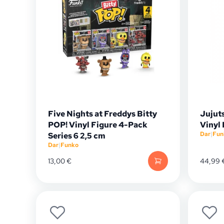
Five Nights at Freddys Bitty
Jujut
POP! Vinyl Figure 4-Pack
Vinyl
Dar
|
Fun
Series 6 2,5 cm
Dar
|
Funko
13,00
€
44,99