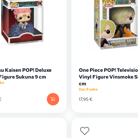
su Kaisen POP! Deluxe
One Piece POP! Televisi
 Figure Sukuna 9 cm
Vinyl Figure Vinsmoke Sa
ko
cm
Dar
|
Funko
€
17,95
€