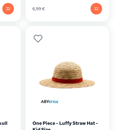
6,99
€
kull
One Piece - Luffy Straw Hat -
Kid Size