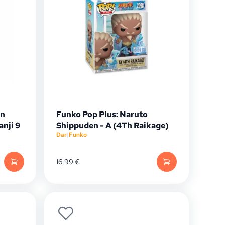
on
Funko Pop Plus: Naruto
nji 9
Shippuden - A (4Th Raikage)
Dar
|
Funko
16,99
€