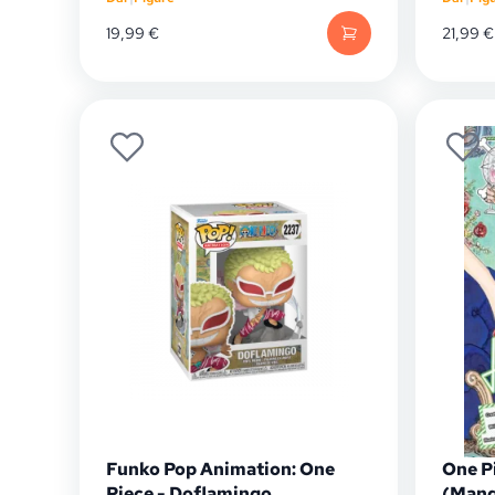
19,99
€
21,99
€
Funko Pop Animation: One
One Pi
Piece - Doflamingo
(Mang