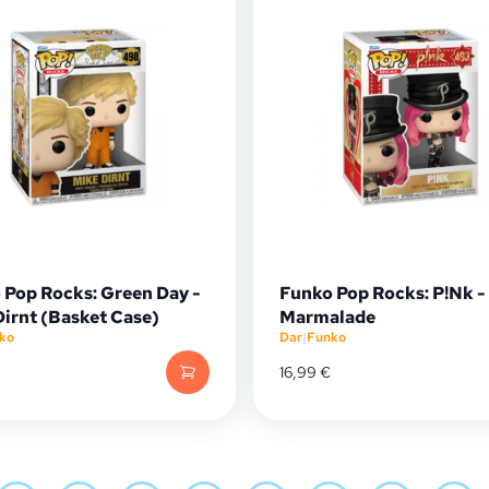
 Pop Rocks: Green Day -
Funko Pop Rocks: P!Nk -
Dirnt (Basket Case)
Marmalade
ko
Dar
|
Funko
16,99
€