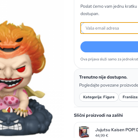
Poslat ćemo vam jednu kratku 
dostupan.
Ova prijava služi samo za jednokra
Trenutno nije dostupno.
Pogledajte povezane proizvod
Kategorija: Figure
Franšiza
Slični proizvodi na zalihi
Jujutsu Kaisen POP! 
44,99
€