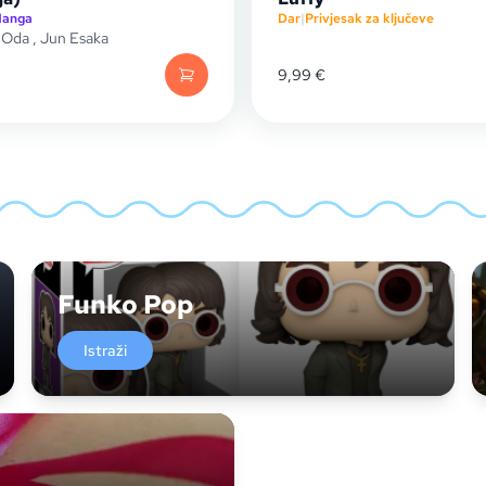
anga
Dar
|
Privjesak za ključeve
o Oda
,
Jun Esaka
9,99
€
Funko Pop
Istraži