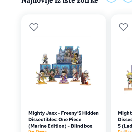
Najnovije iz iste zbirke
Mighty Jaxx - Freeny’S Hidden
Might
Dissectibles: One Piece
Dissec
(Marine Edition) - Blind box
5 (Lad
Dar
|
Figure
Dar
|
Fig