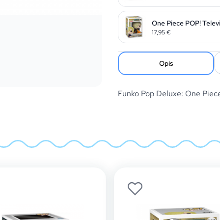
One Piece POP! Televi
17,95
€
Opis
Funko Pop Deluxe: One Pie