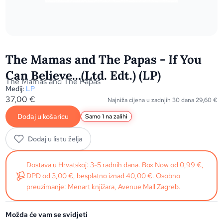
The Mamas and The Papas - If You
Can Believe...(Ltd. Edt.) (LP)
The Mamas and The Papas
Medij:
LP
37,00
€
Najniža cijena u zadnjih 30 dana
29,60
€
Dodaj u košaricu
Samo 1 na zalihi
Dodaj u listu želja
Dostava u Hrvatskoj: 3-5 radnih dana. Box Now od 0,99 €,
DPD od 3,00 €, besplatno iznad 40,00 €. Osobno
preuzimanje: Menart knjižara, Avenue Mall Zagreb.
Možda će vam se svidjeti