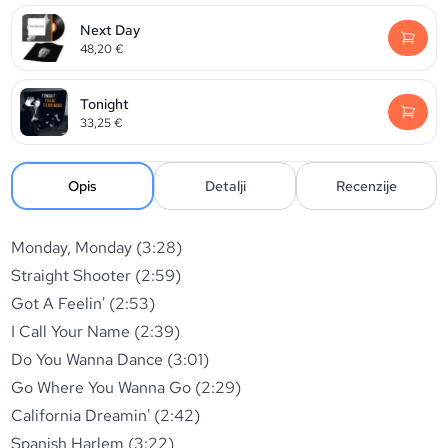
Next Day
48,20
€
Tonight
33,25
€
Opis
Detalji
Recenzije
Monday, Monday (3:28)
Straight Shooter (2:59)
Got A Feelin' (2:53)
I Call Your Name (2:39)
Do You Wanna Dance (3:01)
Go Where You Wanna Go (2:29)
California Dreamin' (2:42)
Spanish Harlem (3:22)