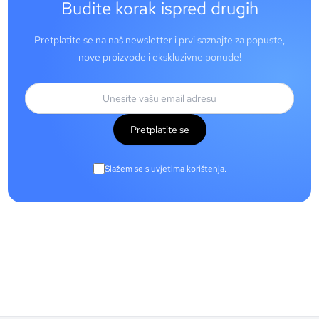
Budite korak ispred drugih
Pretplatite se na naš newsletter i prvi saznajte za popuste,
nove proizvode i ekskluzivne ponude!
Pretplatite se
Slažem se s uvjetima korištenja.