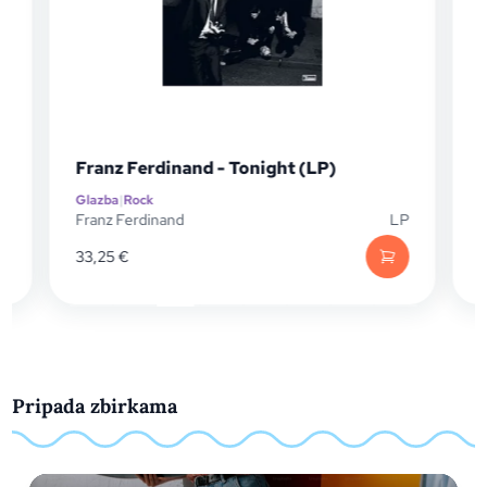
Franz Ferdinand - Tonight (LP)
Glazba
|
Rock
G
D
Franz Ferdinand
LP
T
33,25
€
Pripada zbirkama