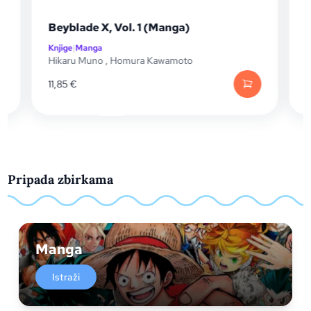
Beyblade X, Vol. 1 (Manga)
Knjige
|
Manga
K
Hikaru Muno
,
Homura Kawamoto
11,85
€
1
Pripada zbirkama
Manga
Istraži