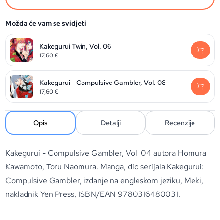
Možda će vam se svidjeti
Kakegurui Twin, Vol. 06
17,60
€
Kakegurui - Compulsive Gambler, Vol. 08
17,60
€
Opis
Detalji
Recenzije
Kakegurui - Compulsive Gambler, Vol. 04 autora Homura
Kawamoto, Toru Naomura. Manga, dio serijala Kakegurui:
Compulsive Gambler, izdanje na engleskom jeziku, Meki,
nakladnik Yen Press, ISBN/EAN 9780316480031.