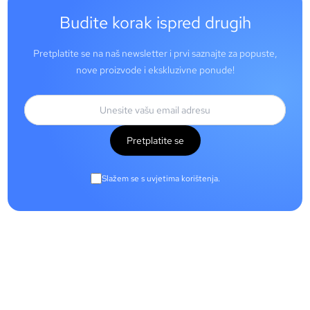
Budite korak ispred drugih
Pretplatite se na naš newsletter i prvi saznajte za popuste,
nove proizvode i ekskluzivne ponude!
Pretplatite se
Slažem se s uvjetima korištenja.