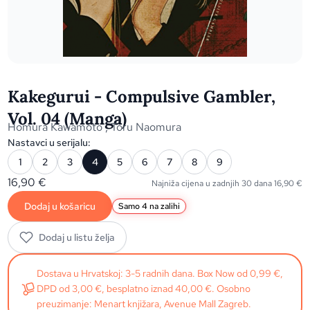
Kakegurui - Compulsive Gambler,
Vol. 04 (Manga)
Homura Kawamoto
,
Toru Naomura
Nastavci u serijalu:
1
2
3
4
5
6
7
8
9
16,90
€
Najniža cijena u zadnjih 30 dana
16,90
€
Dodaj u košaricu
Samo 4 na zalihi
Dodaj u listu želja
Dostava u Hrvatskoj: 3-5 radnih dana. Box Now od 0,99 €,
DPD od 3,00 €, besplatno iznad 40,00 €. Osobno
preuzimanje: Menart knjižara, Avenue Mall Zagreb.