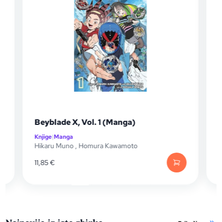
Beyblade X, Vol. 1 (Manga)
Kakeguru
Knjige
|
Manga
Knjige
|
Man
Hikaru Muno
,
Homura Kawamoto
Homura K
11,85
€
17,60
€