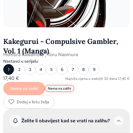
Kakegurui - Compulsive Gambler,
Vol. 1 (Manga)
Homura Kawamoto
,
Toru Naomura
Nastavci u serijalu:
1
2
3
4
5
6
7
8
9
17,40
€
Najniža cijena u zadnjih 30 dana
17,40
€
Nema na zalihi
Nema na zalihi
Dodaj u listu želja
Želite li obavijest kad se vrati na zalihu?