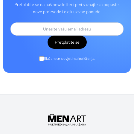
Pretplatite se na naš newsletter i prvi saznajte za popuste,
nove proizvode i ekskluzivne ponude!
Pretplatite se
Slažem se s uvjetima korištenja.