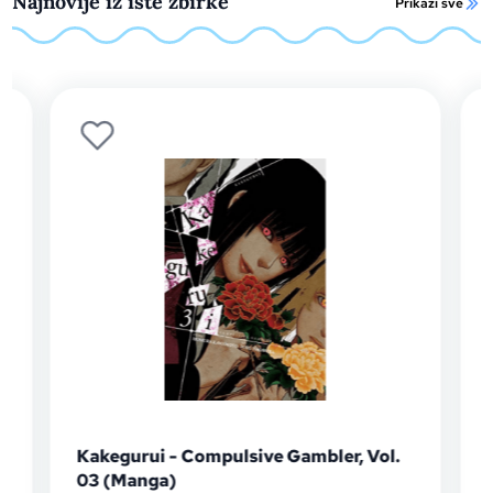
Najnovije iz iste zbirke
Prikaži sve
Kakegurui - Compulsive Gambler, Vol.
Kakeg
03 (Manga)
02 (M