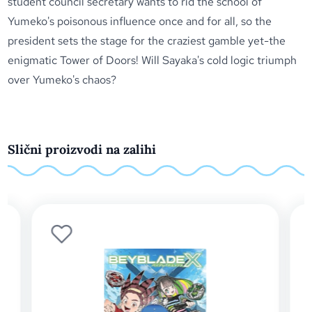
student council secretary wants to rid the school of
Yumeko's poisonous influence once and for all, so the
president sets the stage for the craziest gamble yet-the
enigmatic Tower of Doors! Will Sayaka's cold logic triumph
over Yumeko's chaos?
Slični proizvodi na zalihi