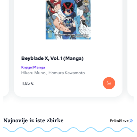
Beyblade X, Vol. 1 (Manga)
Kakeguru
Knjige
|
Manga
Knjige
|
Man
Hikaru Muno
,
Homura Kawamoto
Homura K
11,85
€
17,60
€
Najnovije iz iste zbirke
Prikaži sve