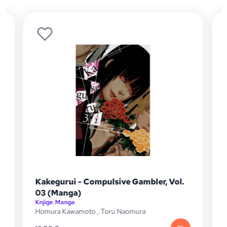
Kakegurui - Compulsive Gambler, Vol.
Kakegur
03 (Manga)
02 (Man
Knjige
|
Manga
Knjige
|
Man
Homura Kawamoto
,
Toru Naomura
Homura K