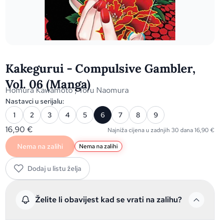
Kakegurui - Compulsive Gambler,
Vol. 06 (Manga)
Homura Kawamoto
,
Toru Naomura
Nastavci u serijalu:
1
2
3
4
5
6
7
8
9
16,90
€
Najniža cijena u zadnjih 30 dana
16,90
€
Nema na zalihi
Nema na zalihi
Dodaj u listu želja
Želite li obavijest kad se vrati na zalihu?