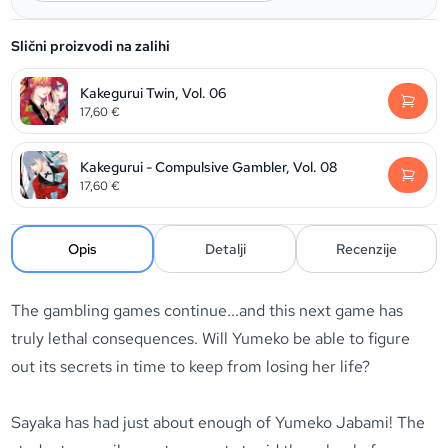
Slični proizvodi na zalihi
Kakegurui Twin, Vol. 06
17,60
€
Kakegurui - Compulsive Gambler, Vol. 08
17,60
€
Opis
Detalji
Recenzije
The gambling games continue...and this next game has
truly lethal consequences. Will Yumeko be able to figure
out its secrets in time to keep from losing her life?
Sayaka has had just about enough of Yumeko Jabami! The