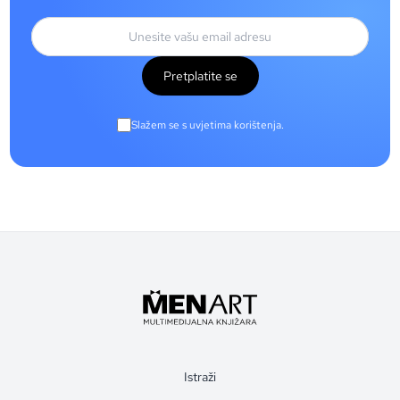
Pretplatite se
Slažem se s uvjetima korištenja.
Istraži