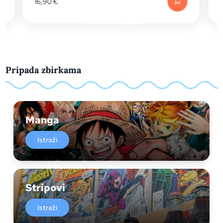
16,90
€
16,90
€
Pripada zbirkama
Manga
Istraži
Stripovi
Istraži